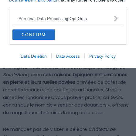
Downstream Participants
that may further disclose it to other
Shutterstock – Delpixel
third parties.
Personal Data Processing Opt Outs
La
côte d’Emeraude
, en Ille-et-Vilaine, est renommée
pour
ses plages et ses criques sauvages qui offrent des
panoramas côtiers spectaculaires
, avec des couleurs de
CONFIRM
la mer variant du vert émeraude au bleu turquoise en
fonction des saisons et des marées.
Data Deletion
Data Access
Privacy Policy
Imprégnez-vous du charme authentique du village de
Saint-Briac
, avec
ses maisons typiquement bretonnes
en pierre et leurs ruelles pavées
animées de cafés, de
marchés locaux et de boutiques artisanales. Si vous
aimez les randonnées, vous pouvez profiter du
GR34
,
connu sous le nom de « sentier des douaniers », offrant
de magnifiques itinéraires le long de la côte.
Ne manquez pas de visiter le célèbre
Château de