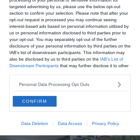
quiétude
. En soirée, jouez au billard, dégustez du poisson
targeted advertising by us, please use the below opt-out
grillé sous la pergola et glissez-vous dans le jacuzzi. Pour
section to confirm your selection. Please note that after your
une pause bien-être, quoi de mieux que la chaleur d’un
opt-out request is processed you may continue seeing
bain à bulles à la belle étoile ?
interest-based ads based on personal information utilized by
us or personal information disclosed to third parties prior to
your opt-out. You may separately opt-out of the further
Accordez-vous une pause bucolique
disclosure of your personal information by third parties on the
IAB’s list of downstream participants. This information may
also be disclosed by us to third parties on the
IAB’s List of
Downstream Participants
that may further disclose it to other
third parties.
Personal Data Processing Opt Outs
Villa glamour
CONFIRM
Une jolie halte régressive
Data Deletion
Data Access
Privacy Policy