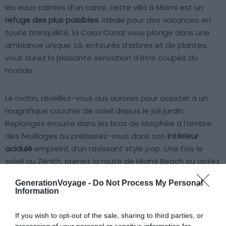
les eaux calmes d’un canal, cette villa à Miami est un
refuge des plus paisibles
. Idéale pour des vacances en
toute tranquillité, la Casa Canal vous plonge dans une
ambiance unique. Là, entourés d’arbres et de plantes,
vous aurez la plaisante sensation d’être coupés du
monde.
Le matin, réveillez-vous aux aurores pour assister à un
magnifique coucher de soleil depuis le joli jardin.
Replongez ensuite dans les bras de Morphée à l’ombre
des feuillages ou prélassez-vous dans son
intérieur
acidulé
empreint d’un ravissant style pop. Une fois le
soleil au Zénith, prenez la route de Miami Beach ou optez
pour une séance pêche à l’arrière de la villa.
GenerationVoyage -
Do Not Process My Personal
Information
Caressés par une douce brise et bercés par le chant des
oiseaux, prenez le temps d’apprécier ces
moments de
If you wish to opt-out of the sale, sharing to third parties, or
processing of your personal or sensitive information for