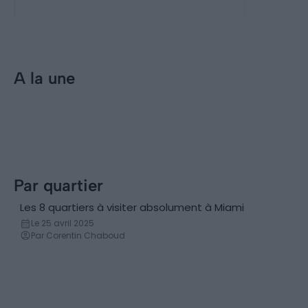
exception
A la une
Incontournables
Visiter Miami : les 20 choses
incontournables à faire
Par quartier
Les 8 quartiers à visiter absolument à Miami
Le 25 avril 2025
Par Corentin Chaboud