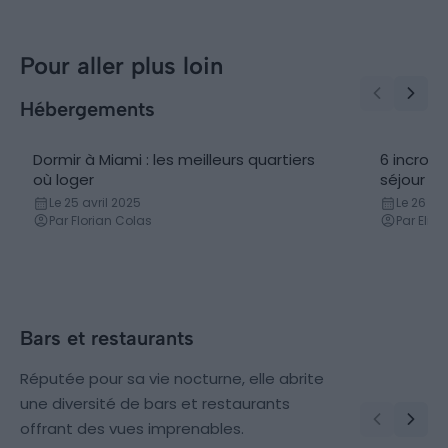
Pour aller plus loin
Hébergements
Dormir à Miami : les meilleurs quartiers
6 incroya
Conseils logement
Villa
où loger
séjour e
Le 25 avril 2025
Le 26 avr
Par Florian Colas
Par Elis
Bars et restaurants
Réputée pour sa vie nocturne, elle abrite
une diversité de bars et restaurants
offrant des vues imprenables.