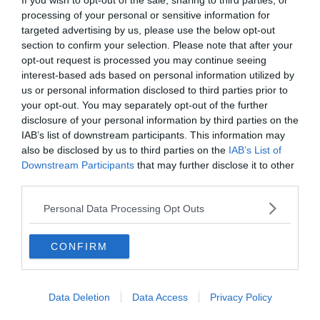
If you wish to opt-out of the sale, sharing to third parties, or
processing of your personal or sensitive information for
targeted advertising by us, please use the below opt-out
section to confirm your selection. Please note that after your
opt-out request is processed you may continue seeing
Excursions & Séjours organisés
interest-based ads based on personal information utilized by
us or personal information disclosed to third parties prior to
Les excursions organisées depuis cette
your opt-out. You may separately opt-out of the further
localité emmènent les curieux vers des
disclosure of your personal information by third parties on the
destinations iconiques telles que Key West
IAB’s list of downstream participants. This information may
ou les Bahamas.
also be disclosed by us to third parties on the
IAB’s List of
Downstream Participants
that may further disclose it to other
third parties.
Allez visiter Key West pendant une
Passez u
journée au départ de Miami
départ d
Personal Data Processing Opt Outs
Le 11 décembre 2025
Le 11 dé
Par Neil Thomas
Par Nei
CONFIRM
Data Deletion
Data Access
Privacy Policy
Découvertes