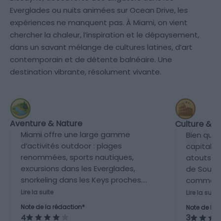
Everglades ou nuits animées sur Ocean Drive, les
expériences ne manquent pas. À Miami, on vient
chercher la chaleur, l’inspiration et le dépaysement,
dans un savant mélange de cultures latines, d’art
contemporain et de détente balnéaire. Une
destination vibrante, résolument vivante.
Aventure & Nature
Culture & P
Miami offre une large gamme
Bien que 
d’activités outdoor : plages
capitale 
renommées, sports nautiques,
atouts te
excursions dans les Everglades,
de South
snorkeling dans les Keys proches.
comme le
Son climat favorise une vie en plein
scène art
Lire la suite
Lire la suite
air active toute l’année.
Wynwood. 
Note de la rédaction*
Note de la 
apprécia
4
3