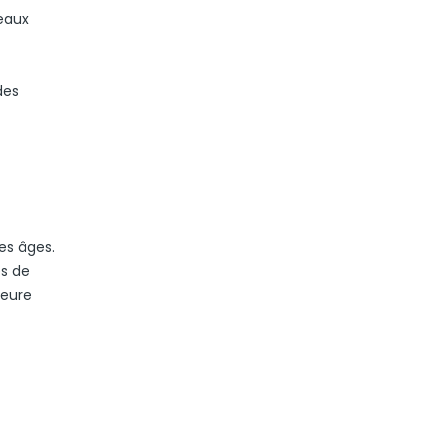
seaux
des
es âges.
es de
leure