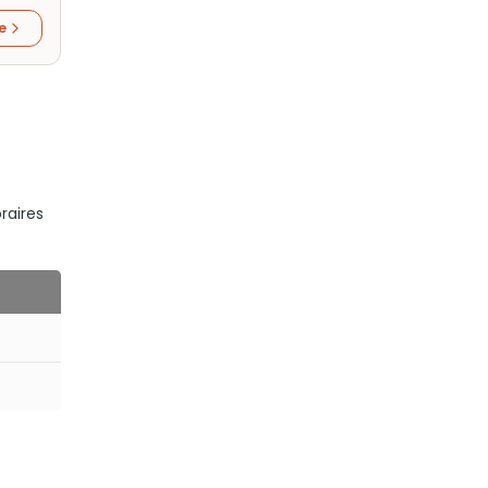
re
raires