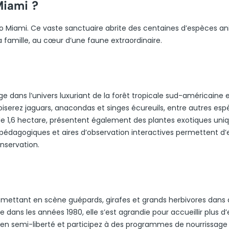
Miami ?
oo Miami. Ce vaste sanctuaire abrite des centaines d’espèces a
 famille, au cœur d’une faune extraordinaire.
 dans l’univers luxuriant de la forêt tropicale sud-américaine 
iserez jaguars, anacondas et singes écureuils, entre autres es
 de 1,6 hectare, présentent également des plantes exotiques uniq
s pédagogiques et aires d’observation interactives permettent d’
nservation.
nt, mettant en scène guépards, girafes et grands herbivores dans
 dans les années 1980, elle s’est agrandie pour accueillir plus d
n semi-liberté et participez à des programmes de nourrissage