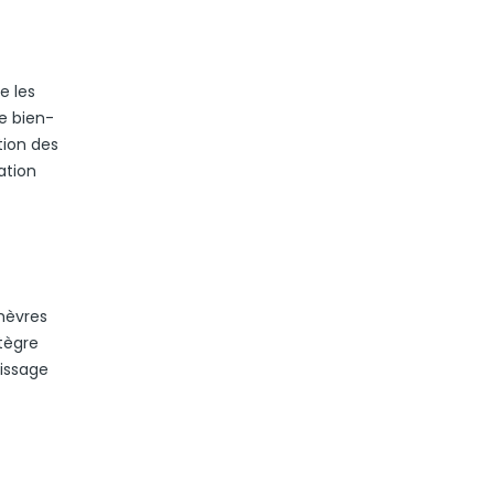
e les
e bien-
tion des
ation
chèvres
tègre
rissage