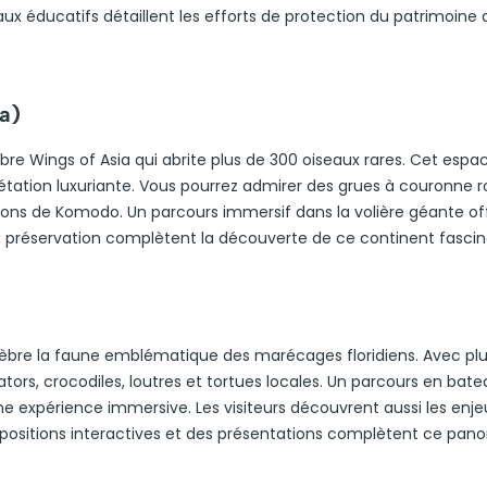
x éducatifs détaillent les efforts de protection du patrimoine a
a)
bre Wings of Asia qui abrite plus de 300 oiseaux rares. Cet espa
tation luxuriante. Vous pourrez admirer des grues à couronne r
ons de Komodo. Un parcours immersif dans la volière géante of
la préservation complètent la découverte de ce continent fascin
élèbre la faune emblématique des marécages floridiens. Avec plus
tors, crocodiles, loutres et tortues locales. Un parcours en bate
 expérience immersive. Les visiteurs découvrent aussi les enje
xpositions interactives et des présentations complètent ce pa