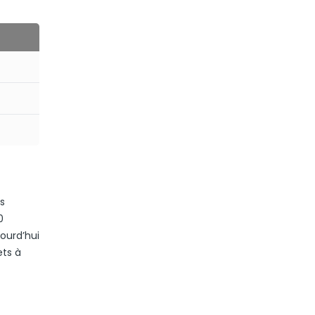
us
0
jourd’hui
ets à