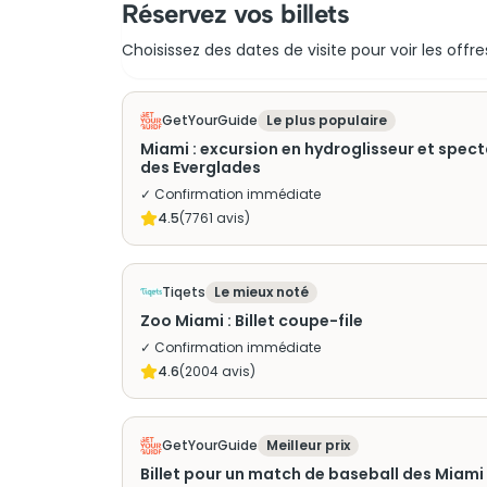
Réservez vos billets
Choisissez des dates de visite pour voir les offre
GetYourGuide
Le plus populaire
Miami : excursion en hydroglisseur et spec
des Everglades
✓ Confirmation immédiate
4.5
(
7761
avis)
Tiqets
Le mieux noté
Zoo Miami : Billet coupe-file
✓ Confirmation immédiate
4.6
(
2004
avis)
GetYourGuide
Meilleur prix
Billet pour un match de baseball des Miam