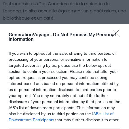
l’astronomie aux îles Canaries et de la science de
l’espace. Le site accueille également un planétarium, une
bibliothèque et un café.
GenerationVoyage -
Do Not Process My Personal
Information
À lire aussi sur le guide Îles Canaries :
If you wish to opt-out of the sale, sharing to third parties, or
processing of your personal or sensitive information for
Visiter les Îles Canaries : 10 incontournables à faire et
targeted advertising by us, please use the below opt-out
voir
section to confirm your selection. Please note that after your
Spécialités gastronomiques aux Canaries : que
opt-out request is processed you may continue seeing
manger aux Canaries ?
interest-based ads based on personal information utilized by
us or personal information disclosed to third parties prior to
Les 5 volcans à arpenter aux Îles Canaries
your opt-out. You may separately opt-out of the further
7 endroits incroyables où observer la faune et la flore
disclosure of your personal information by third parties on the
aux Canaries
IAB’s list of downstream participants. This information may
also be disclosed by us to third parties on the
IAB’s List of
Downstream Participants
that may further disclose it to other
third parties.