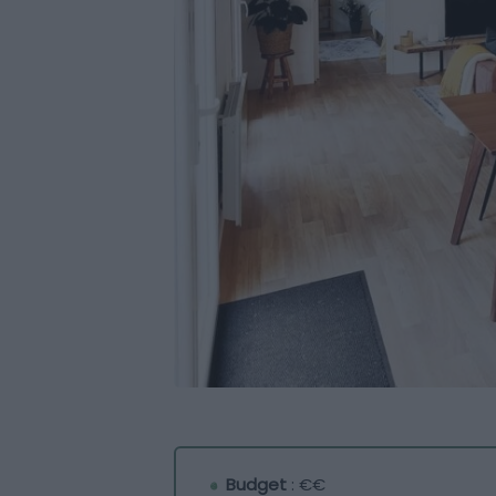
Budget
: €€