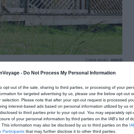
Crédit photo :
Airbnb
onVoyage -
Do Not Process My Personal Information
to opt-out of the sale, sharing to third parties, or processing of your per
cement en pleine nature
formation for targeted advertising by us, please use the below opt-out s
r selection. Please note that after your opt-out request is processed y
a Réunion ! Calme, détente et grand bol d’air frais
eing interest-based ads based on personal information utilized by us or
disclosed to third parties prior to your opt-out. You may separately opt-
z de réserver cet Airbnb dans le Lot-et-Garonne. En
losure of your personal information by third parties on the IAB’s list of
lieu d’une vallée fertile et luxuriante.
. This information may also be disclosed by us to third parties on the
IA
Participants
that may further disclose it to other third parties.