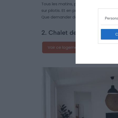
Tous les matins, profitez de la belle vu
sur pilotis. Et en prime, vous aurez a
Que demander de plus ?
Persona
2. Chalet de centre-ville 
Voir ce logement