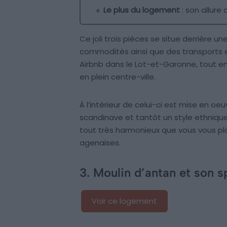
Le plus du logement
: son allure
Ce joli trois pièces se situe derrière u
commodités ainsi que des transports en
Airbnb dans le Lot-et-Garonne, tout en
en plein centre-ville.
À l’intérieur de celui-ci est mise en o
scandinave et tantôt un style ethniqu
tout très harmonieux que vous vous plai
agenaises.
3. Moulin d’antan et son s
Voir ce logement