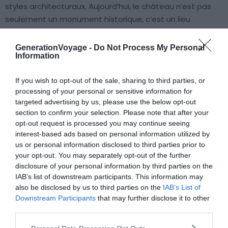
styles architecturaux. Aujourd’hui, le château n’est pas
seulement un monument historique, c’est un lieu
important pour la culture et l’éducation. En effet, on y
trouve notamment l’Université du Vin. De plus, des
GenerationVoyage -
Do Not Process My Personal
Information
événements culturels y sont organisés.
If you wish to opt-out of the sale, sharing to third parties, or
La tour de Crest
processing of your personal or sensitive information for
targeted advertising by us, please use the below opt-out
section to confirm your selection. Please note that after your
opt-out request is processed you may continue seeing
interest-based ads based on personal information utilized by
us or personal information disclosed to third parties prior to
your opt-out. You may separately opt-out of the further
disclosure of your personal information by third parties on the
IAB’s list of downstream participants. This information may
also be disclosed by us to third parties on the
IAB’s List of
Downstream Participants
that may further disclose it to other
third parties.