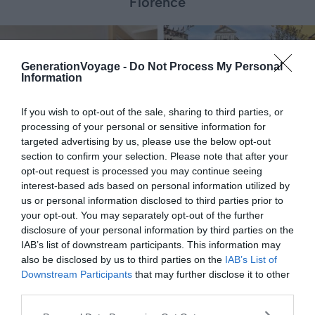
Florence
GenerationVoyage -
Do Not Process My Personal
Information
If you wish to opt-out of the sale, sharing to third parties, or
processing of your personal or sensitive information for
targeted advertising by us, please use the below opt-out
section to confirm your selection. Please note that after your
opt-out request is processed you may continue seeing
interest-based ads based on personal information utilized by
Crédit photo :
Booking
us or personal information disclosed to third parties prior to
your opt-out. You may separately opt-out of the further
disclosure of your personal information by third parties on the
📍
Localisation :
Piazza Santa Maria Novella
IAB’s list of downstream participants. This information may
also be disclosed by us to third parties on the
IAB’s List of
💙
On aime :
la terrasse qui donne sur la jolie
Downstream Participants
that may further disclose it to other
place Santa Maria Novella et sa basilique
third parties.