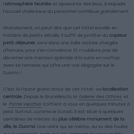
l’
atmosphère feutrée
et apaisante des lieux, à laquelle
l’accueil chaleureux du personnel contribue grandement.
Globalement, on peut dire que cet hôtel excelle en
matière de petits détails. Il suffit de profiter du
copieux
petit déjeuner
, servi dans une salle voûtée chargée
d’histoire, pour s’en convaincre. Et n’oublions pas de
décerner une mention spéciale à la suite en rooftop
avec sa terrasse qui offre une vue dégagée sur le
Duomo !
C’est là l’autre grand atout de cet hôtel : sa
localisation
centrale
. Depuis le Brunelleschi, la
Galerie des Offices
et
le
Ponte Vecchio
s’offrent à vous en quelques minutes à
pied. Surtout, comme le Donati, il est situé à quelques
centaines de mètres du
plus célèbre monument de la
ville, le
Duomo
. Une visite qui se mérite, au vu des foules
qui s’y pressent, mais qui est vraiment incontournable.