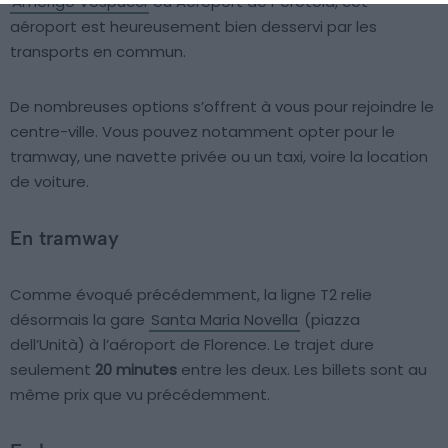
Amerigo Vespucci
ou Aéroport de Peretola, cet
aéroport est heureusement bien desservi par les
transports en commun.
De nombreuses options s’offrent à vous pour rejoindre le
centre-ville. Vous pouvez notamment opter pour le
tramway, une navette privée ou un taxi, voire la location
de voiture.
En tramway
Comme évoqué précédemment, la ligne T2 relie
désormais la gare
Santa Maria Novella
(piazza
dell’Unità) à l’aéroport de Florence. Le trajet dure
seulement
20 minutes
entre les deux. Les billets sont au
même prix que vu précédemment.