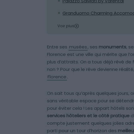
Palazzo Salviati by Varental
Granduomo Charming Accomod
Voir plus
Entre ses
musées
, ses
monuments
, s
Florence est une ville qui mérite que l’o
plus d’attraits. On a tous déjà rêvé de 
non ? Pour que le rêve devienne réalit
Florence
.
On sait tous qu’après quelques jours, o
sans véritable espace pour se détendr
pour éviter cela ! Les appart hôtels son
services hôteliers et le côté pratique
d
compte justement quelques jolies adre
parti pour un tour d’horizon des
meilleu