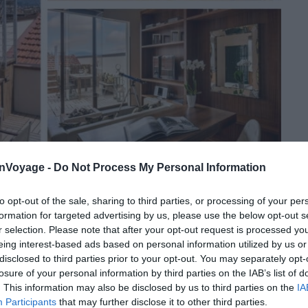
Crédit photo :
Booking
onVoyage -
Do Not Process My Personal Information
to opt-out of the sale, sharing to third parties, or processing of your per
blica
formation for targeted advertising by us, please use the below opt-out s
imprenable
r selection. Please note that after your opt-out request is processed y
eing interest-based ads based on personal information utilized by us or
disclosed to third parties prior to your opt-out. You may separately opt-
sse de ce magnifique appart hôtel à Florence centre,
losure of your personal information by third parties on the IAB’s list of
tement aménagée, elle vous permettra de profiter
. This information may also be disclosed by us to third parties on the
IA
lce vita
qui va avec. Mais, telle un belvédère privé, elle
Participants
that may further disclose it to other third parties.