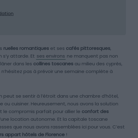
ation
es
ruelles romantiques
et ses
cafés pittoresques
,
n s’y attarde. Et
ses environs
ne manquent pas non
flâner dans les
collines toscanes
au milieu des cyprès,
é, n’hésitez pas à prévoir une semaine complète à
n peut se sentir à l’étroit dans une chambre d’hôtel,
e ou cuisiner. Heureusement, nous avons la solution
t le compromis parfait pour allier le
confort des
’une location autonome. Et la capitale toscane
sses que nous avons rassemblées ici pour vous. C’est
rs appart hôtels de Florence
!