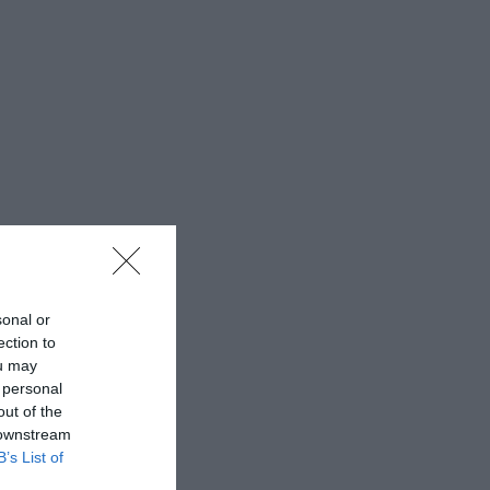
sonal or
ection to
ou may
 personal
out of the
 downstream
B’s List of