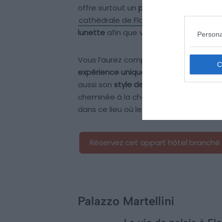
offre surtout un
panorama imprenable
cathédrale de Florence
. En plus, les p
lunette
afin que vous puissiez profiter
Persona
Vous l’aurez compris : en choisissant c
expérience unique
. Mais le rooftop n’
aussi son
style design et l’ambiance c
cheminée à la chaîne hi-fi en passant p
dans ce lieu où le style est le mot d’ord
Réservez cet appart hôtel branché
Palazzo Martellini