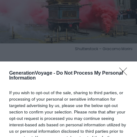
Shutterstock – Giacomo Morini
Pourquoi nous l’avons sélectionné :
Le
Scoppio del Carro
est une célébration qui remonte à la période des
GenerationVoyage -
Do Not Process My Personal
Information
Croisades. A cette occasion,
un chariot traverse Florence
dans un cortège musical. Cet événement historique
If you wish to opt-out of the sale, sharing to third parties, or
atteint son apogée avec une colombe pyrotechnique
processing of your personal or sensitive information for
qui embrase le ciel.
targeted advertising by us, please use the below opt-out
section to confirm your selection. Please note that after your
Pour en savoir plus :
L’origine de la fête de
Scoppio del
opt-out request is processed you may continue seeing
interest-based ads based on personal information utilized by
Carro
remonte à 1099 au temps des Croisades
. Un
us or personal information disclosed to third parties prior to
chevalier florentin, Pazzino de’ Pazzi, est récompensé par