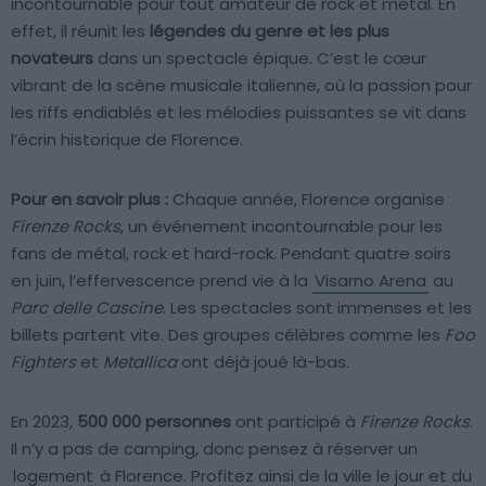
incontournable pour tout amateur de rock et métal. En
effet, il réunit les
légendes du genre et les plus
novateurs
dans un spectacle épique. C’est le cœur
vibrant de la scène musicale italienne, où la passion pour
les riffs endiablés et les mélodies puissantes se vit dans
l’écrin historique de Florence.
Pour en savoir plus :
Chaque année, Florence organise
Firenze Rocks
, un événement incontournable pour les
fans de métal, rock et hard-rock. Pendant quatre soirs
en juin, l’effervescence prend vie à la
Visarno Arena
au
Parc delle Cascine
. Les spectacles sont immenses et les
billets partent vite. Des groupes célèbres comme les
Foo
Fighters
et
Metallica
ont déjà joué là-bas.
En 2023,
500 000 personnes
ont participé à
Firenze Rocks
.
Il n’y a pas de camping, donc pensez à réserver un
logement
à Florence. Profitez ainsi de la ville le jour et du