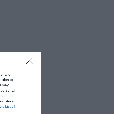
sonal or
ection to
ou may
 personal
out of the
 downstream
B’s List of