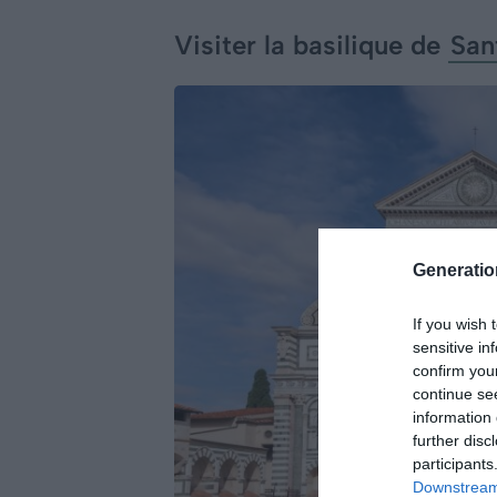
Visiter la basilique de
San
Generati
If you wish 
sensitive in
confirm you
continue se
information 
further disc
participants
Downstream 