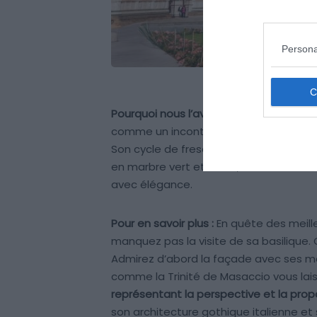
Persona
Pourquoi nous l’avons sélectionné :
La v
comme un incontournable pour les amat
Son cycle de fresques majestueuses, 
en marbre vert et blanc, font de cette
avec élégance.
Pour en savoir plus :
En quête des meill
manquez pas la visite de sa basilique.
Admirez d’abord la façade avec ses moti
comme la Trinité de Masaccio vous laisse
représentant la perspective et la prop
son architecture gothique italienne et