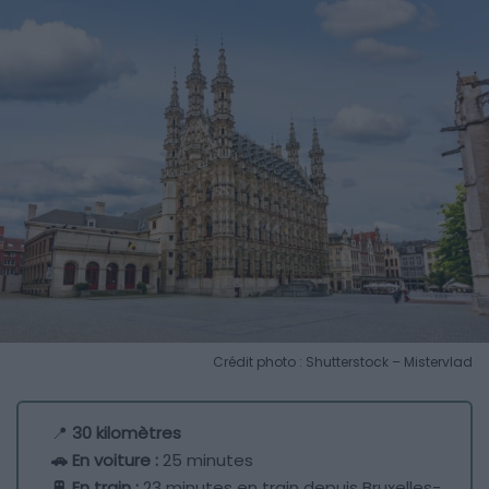
Crédit photo : Shutterstock – Mistervlad
📍
30 kilomètres
🚗 En voiture :
25 minutes
🚆 En train :
23 minutes en train depuis Bruxelles-