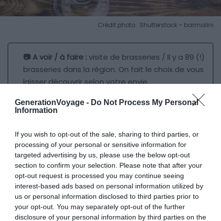
Crédit photo : Shutterstock – barmalini
📷 A voir / à faire :
visite de brasseries / Il y a 89 (!)
brasseries dans la région. On fait le choix de vous
laisser découvrir selon votre envie.
GenerationVoyage -
Do Not Process My Personal
Information
La Belgique, c’est le paradis pour les amateurs de petite
mousse ! Il existe une centaine de brasseries dans tout
If you wish to opt-out of the sale, sharing to third parties, or
le pays et il est impossible de faire une route tant les
processing of your personal or sensitive information for
goûts et les couleurs diffèrent en ce qui concerne la
targeted advertising by us, please use the below opt-out
bière.
section to confirm your selection. Please note that after your
opt-out request is processed you may continue seeing
interest-based ads based on personal information utilized by
Citons quelques brasseries reconnues se trouvent
us or personal information disclosed to third parties prior to
autour de Liège (maison Leffe à Dinant, maison
your opt-out. You may separately opt-out of the further
d’Achouffe pour la Chouffe) mais le choix est large… et si
disclosure of your personal information by third parties on the