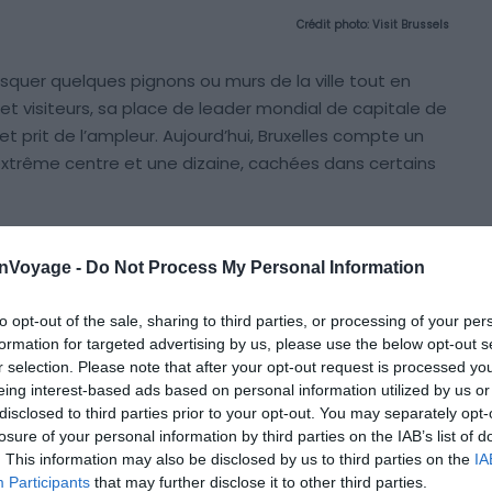
Crédit photo:
Visit Brussels
quer quelques pignons ou murs de la ville tout en
t visiteurs, sa place de leader mondial de capitale de
t prit de l’ampleur. Aujourd’hui, Bruxelles compte un
extrême centre et une dizaine, cachées dans certains
une des fresques sur la carte située en bas de
onVoyage -
Do Not Process My Personal Information
to opt-out of the sale, sharing to third parties, or processing of your per
er à être réalisé, il a été inauguré en Juillet 1991 et
formation for targeted advertising by us, please use the below opt-out s
r selection. Please note that after your opt-out request is processed y
eing interest-based ads based on personal information utilized by us or
disclosed to third parties prior to your opt-out. You may separately opt-
losure of your personal information by third parties on the IAB’s list of
. This information may also be disclosed by us to third parties on the
IA
Participants
that may further disclose it to other third parties.