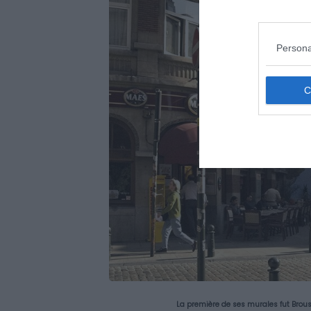
Persona
La première de ses murales fut Brouss