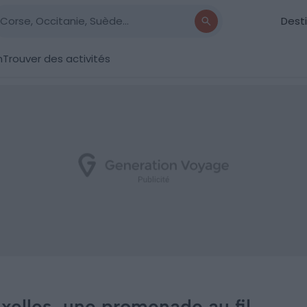
Dest
n
Trouver des activités
xelles, une promenade au fil