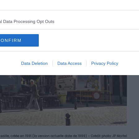
l Data Processing Opt Outs
CONFIRM
Data Deletion
Data Access
Privacy Policy
aille, créée en 1991 (la version actuelle date de 1999) – Crédit photo:
JP Martel