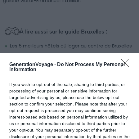
galerie Victor-Emmanuel II à Milan.
À lire aussi sur le guide Bruxelles :
Les 5 meilleurs hôtels où loger au centre de Bruxelles
3 façons de visiter Bruxelles le temps d’un week-end
Dormir à Bruxelles : les meilleurs quartiers où loger
GenerationVoyage -
Do Not Process My Personal
Information
Le parcours BD de Bruxelles, une promenade au fil des
fresques murales
If you wish to opt-out of the sale, sharing to third parties, or
processing of your personal or sensitive information for
targeted advertising by us, please use the below opt-out
section to confirm your selection. Please note that after your
8. Jeanneke Pis & Zinneke Pis
opt-out request is processed you may continue seeing
interest-based ads based on personal information utilized by
us or personal information disclosed to third parties prior to
your opt-out. You may separately opt-out of the further
disclosure of your personal information by third parties on the