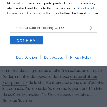
IAB’s list of downstream participants. This information may
also be disclosed by us to third parties on the
IAB’s List of
Downstream Participants
that may further disclose it to other
third parties.
Personal Data Processing Opt Outs
CONFIRM
Data Deletion
Data Access
Privacy Policy
Crédit Photo : Shutterstock / Lena Maximova
Parmi les visites gratuites à faire à Bruxelles, on compte
évidemment la découverte des deux
autres statues
« qui pissent »
de la ville. Ne manquez donc pas d’admirer
la
Jeanneke Pis
, considérée comme le pendant féminin
du célèbre Manneken Pis. Elle se trouve non loin des
Galeries Royales.