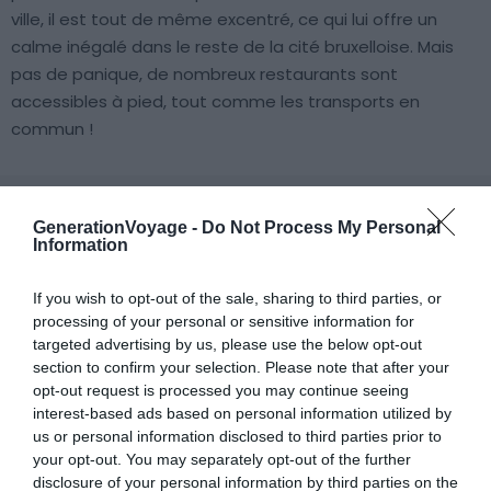
ville, il est tout de même excentré, ce qui lui offre un
calme inégalé dans le reste de la cité bruxelloise. Mais
pas de panique, de nombreux restaurants sont
accessibles à pied, tout comme les transports en
commun !
GenerationVoyage -
Do Not Process My Personal
Information
5. Au cœur des Marolles
If you wish to opt-out of the sale, sharing to third parties, or
processing of your personal or sensitive information for
targeted advertising by us, please use the below opt-out
Voir ce logement
section to confirm your selection. Please note that after your
opt-out request is processed you may continue seeing
interest-based ads based on personal information utilized by
us or personal information disclosed to third parties prior to
your opt-out. You may separately opt-out of the further
disclosure of your personal information by third parties on the