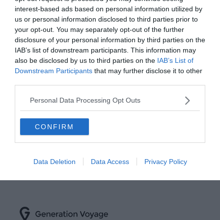
Bootleg Canyon depuis Las
faire en Norvège
interest-based ads based on personal information utilized by
dessus de Las Vegas au lever
Vegas
us or personal information disclosed to third parties prior to
du soleil
your opt-out. You may separately opt-out of the further
disclosure of your personal information by third parties on the
IAB’s list of downstream participants. This information may
also be disclosed by us to third parties on the
IAB’s List of
« Première page
«
…
5
10
15
Downstream Participants
that may further disclose it to other
third parties.
20
25
30
35
40
45
50
…
58
59
60
61
62
63
64
Personal Data Processing Opt Outs
65
66
67
»
CONFIRM
Data Deletion
Data Access
Privacy Policy