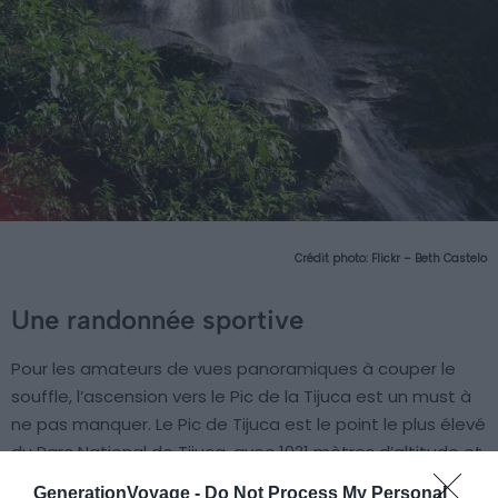
Crédit photo:
Flickr – Beth Castelo
Une randonnée sportive
Pour les amateurs de vues panoramiques à couper le
souffle, l’ascension vers le Pic de la Tijuca est un must à
ne pas manquer. Le Pic de Tijuca est le point le plus élevé
du Parc National de Tijuca, avec 1021 mètres d’altitude et
offre l’un des plus beaux paysages de Rio.
GenerationVoyage -
Do Not Process My Personal