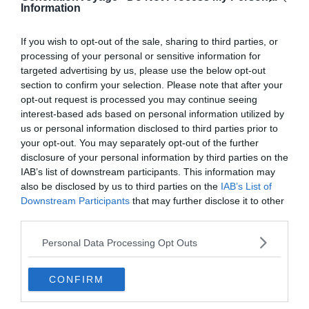
Information
Mais comme tout site d’exception, il se mérite et c’est
If you wish to opt-out of the sale, sharing to third parties, or
pourquoi il faudra être en bonne condition physique et
processing of your personal or sensitive information for
ne pas avoir froid aux yeux pour tenter cette expérience
targeted advertising by us, please use the below opt-out
inédite. Si les conditions météos sont toutes réunies,
section to confirm your selection. Please note that after your
l’ascension peut se faire en 2 heures tout au plus en
opt-out request is processed you may continue seeing
partant de la forêt de Tijuca où vous serez déposé avec
interest-based ads based on personal information utilized by
us or personal information disclosed to third parties prior to
un guide professionnel qui vous accompagnera.
your opt-out. You may separately opt-out of the further
disclosure of your personal information by third parties on the
Le niveau de cette randonnée est considéré comme
IAB’s list of downstream participants. This information may
modéré. Il est conseillé de porter des vêtements légers,
also be disclosed by us to third parties on the
IAB’s List of
Downstream Participants
that may further disclose it to other
d’avoir de bonnes chaussures de marche et d’apporter
third parties.
dans un sac à dos une bouteille d’eau, de la crème
solaire, de quoi vous couvrir la tête et un encas.
Personal Data Processing Opt Outs
CONFIRM
Plus d'inspiration