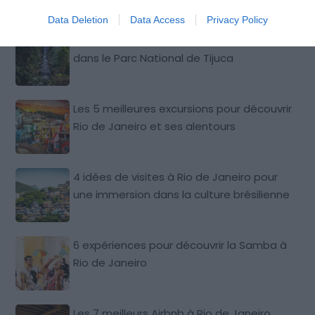
Data Deletion
Data Access
Privacy Policy
Les 6 meilleures excursions en immersion
dans le Parc National de Tijuca
Les 5 meilleures excursions pour découvrir
Rio de Janeiro et ses alentours
4 idées de visites à Rio de Janeiro pour
une immersion dans la culture brésilienne
6 expériences pour découvrir la Samba à
Rio de Janeiro
Les 7 meilleurs Airbnb à Rio de Janeiro