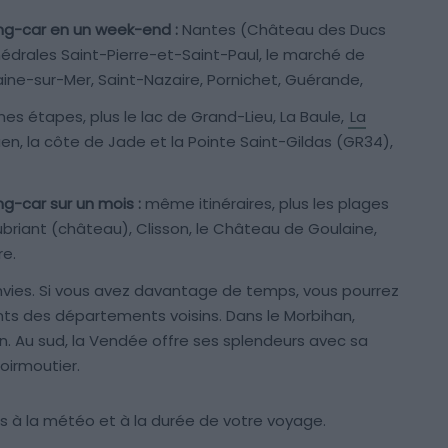
ing-car en un week-end :
Nantes (Château des Ducs
hédrales Saint-Pierre-et-Saint-Paul, le marché de
laine-sur-Mer, Saint-Nazaire, Pornichet, Guérande,
s étapes, plus le lac de Grand-Lieu, La Baule,
La
uen, la côte de Jade et la Pointe Saint-Gildas (GR34),
ng-car sur un mois :
même itinéraires, plus les plages
briant (château), Clisson, le Château de Goulaine,
re.
vies. Si vous avez davantage de temps, vous pourrez
ments des départements voisins. Dans le Morbihan,
n. Au sud, la Vendée offre ses splendeurs avec sa
oirmoutier.
 à la météo et à la durée de votre voyage.