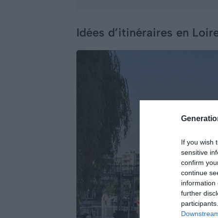
Idées d’itinéraires en Loi
Generati
If you wish 
sensitive in
confirm you
continue se
information 
further disc
participants
Downstream 