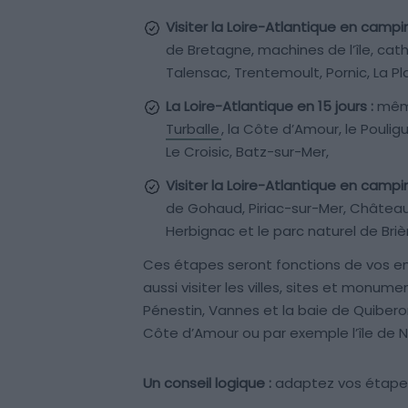
Visiter la Loire-Atlantique en camp
de Bretagne, machines de l’île, cat
Talensac, Trentemoult, Pornic, La P
La Loire-Atlantique en 15 jours :
même
Turballe
, la Côte d’Amour, le Poulig
Le Croisic, Batz-sur-Mer,
Visiter la Loire-Atlantique en campi
de Gohaud, Piriac-sur-Mer, Château
Herbignac et le parc naturel de Briè
Ces étapes seront fonctions de vos en
aussi visiter les villes, sites et monu
Pénestin, Vannes et la baie de Quibero
Côte d’Amour ou par exemple l’île de N
Un conseil logique :
adaptez vos étapes