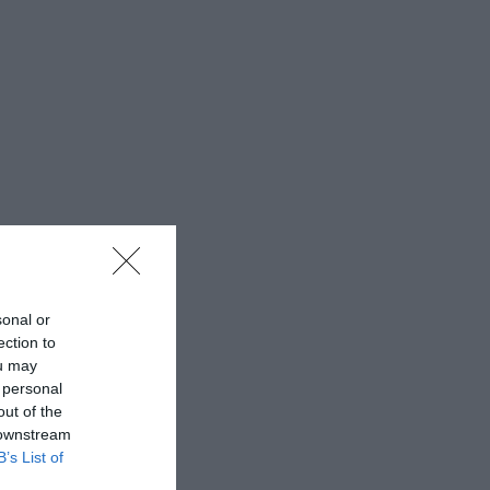
sonal or
ection to
ou may
 personal
out of the
 downstream
B’s List of