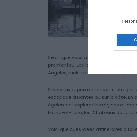
Persona
Selon que vous arriviez par le Nord, l’E
premier lieu. Les locaux ironisent en a
Angeles, mais une destination replète d
Si vous avez peu de temps, restreignez
escapade à Nantes ou sur la côte. En ay
également explorer les régions et dépa
Maine-et-Loire, les
Châteaux de la Loir
Voici quelques idées d’itinéraires à fai