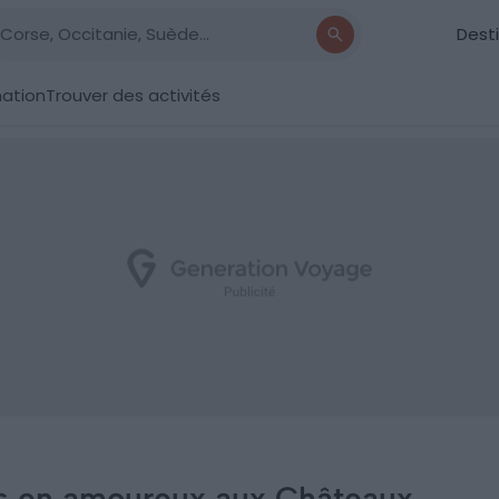
Dest
nation
Trouver des activités
es en amoureux aux Châteaux