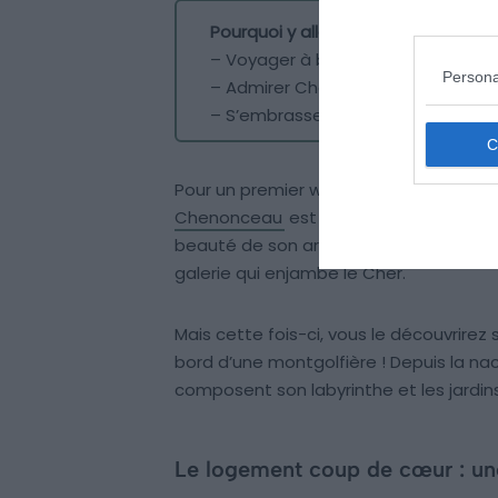
Pourquoi y aller ?
– Voyager à bord d’une montgolfi
Persona
– Admirer Chenonceau depuis les a
– S’embrasser en plein ciel
Pour un premier week-end insolite en 
Chenonceau
est idéal. En effet, il s’a
beauté de son architecture, de ses jard
galerie qui enjambe le Cher.
Mais cette fois-ci, vous le découvrirez
bord d’une montgolfière ! Depuis la nace
composent son labyrinthe et les jardins
Le logement coup de cœur : une