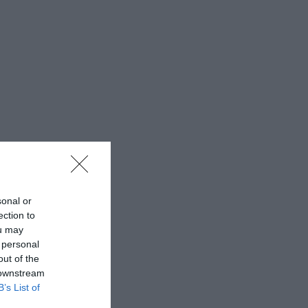
sonal or
ection to
ou may
 personal
out of the
 downstream
B’s List of