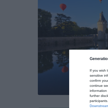
Generati
If you wish 
sensitive in
confirm you
continue se
information 
further disc
participants
Downstream 