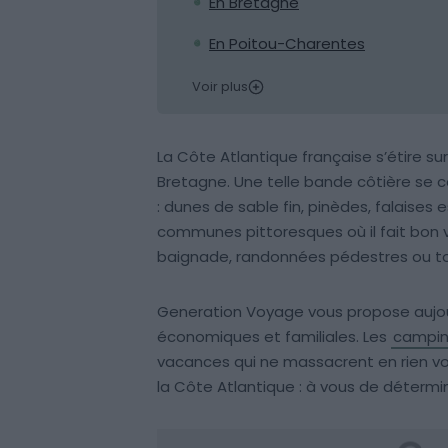
En Bretagne
En Poitou-Charentes
Voir plus
La Côte Atlantique française s’étire su
Bretagne. Une telle bande côtière se
: dunes de sable fin, pinèdes, falaise
communes pittoresques où il fait bon vi
baignade, randonnées pédestres ou to
Generation Voyage vous propose aujou
économiques et familiales. Les
campin
vacances qui ne massacrent en rien vot
la Côte Atlantique : à vous de détermi