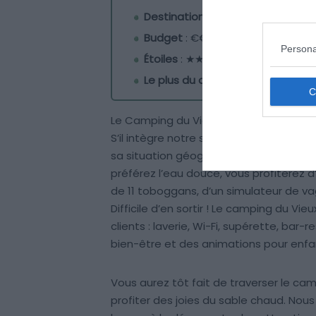
Destination
: Messanges (Lande
Budget
: €€€
Persona
Étoiles
: ★★★★★
Le plus du camping
: l’espace a
Le Camping du Vieux Port est un cinq 
S’il intègre notre sélection des meilleu
sa situation géographique exceptionnelle
préférez l’eau douce, vous profiterez 
de 11 toboggans, d’un simulateur de vag
Difficile d’en sortir ! Le camping du V
clients : laverie, Wi-Fi, supérette, bar
bien-être et des animations pour enfa
Vous aurez tôt fait de traverser le c
profiter des joies du sable chaud. N