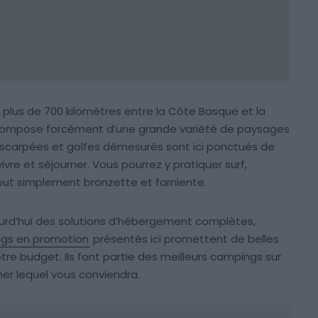
r plus de 700 kilomètres entre la Côte Basque et la
 compose forcément d’une grande variété de paysages
s escarpées et golfes démesurés sont ici ponctués de
vre et séjourner. Vous pourrez y pratiquer surf,
ut simplement bronzette et farniente.
rd’hui des solutions d’hébergement complètes,
gs en promotion
présentés ici promettent de belles
re budget. Ils font partie des meilleurs campings sur
ner lequel vous conviendra.