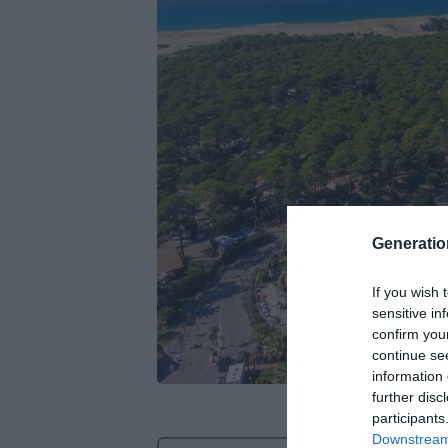
Generati
If you wish 
sensitive in
confirm you
continue se
information 
further disc
participants
Downstream 