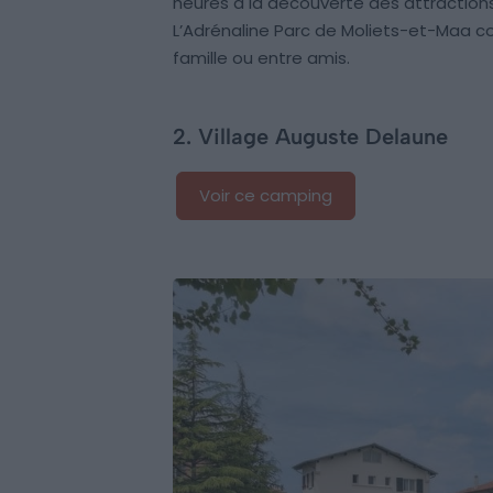
heures à la découverte des attraction
L’Adrénaline Parc de Moliets-et-Maa co
famille ou entre amis.
2. Village Auguste Delaune
Voir ce camping