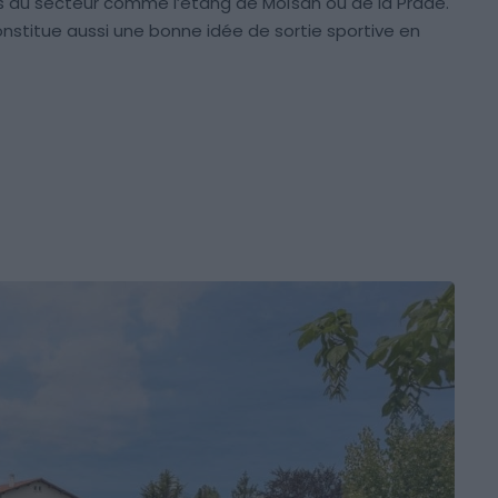
s du secteur comme l’étang de Moïsan ou de la Prade.
nstitue aussi une bonne idée de sortie sportive en