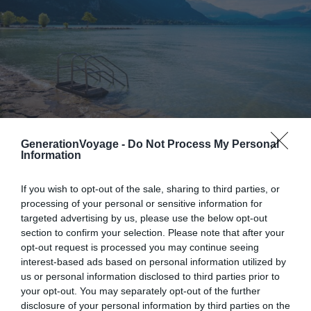
Shutterstock – Cyber_kam
GenerationVoyage -
Do Not Process My Personal
Information
Pourquoi nous l’avons sélectionné :
Partir en camping-car
If you wish to opt-out of the sale, sharing to third parties, or
au bord du lac d’Annecy permet de s’évader dans un
processing of your personal or sensitive information for
cadre naturel magnifique entre eaux cristallines et
targeted advertising by us, please use the below opt-out
montagnes majestueuses. Les aires aménagées autour
section to confirm your selection. Please note that after your
du lac donnent la possibilité d’évoluer les pieds dans
opt-out request is processed you may continue seeing
l’eau et d’admirer le lever du soleil sur les sommets.
interest-based ads based on personal information utilized by
us or personal information disclosed to third parties prior to
your opt-out. You may separately opt-out of the further
Pour en savoir plus :
Connu pour sa propreté, le lac
disclosure of your personal information by third parties on the