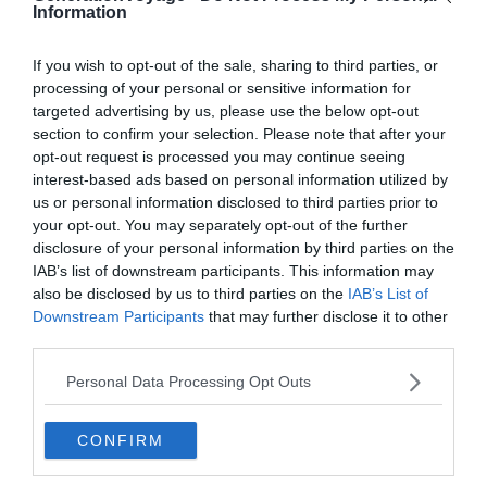
Information
Crédit photo : Shutterstock / De Guenaelle Chapuis
If you wish to opt-out of the sale, sharing to third parties, or
Le val de Remoray abrite des villages traditionnels
processing of your personal or sensitive information for
entourés de paysages particulièrement sauvages.
targeted advertising by us, please use the below opt-out
section to confirm your selection. Please note that after your
opt-out request is processed you may continue seeing
Située sur la haute vallée du Doubs, la réserve naturelle
interest-based ads based on personal information utilized by
du lac de Remoray est un lieu unique. Elle présente une
us or personal information disclosed to third parties prior to
grande diversité de milieux différents, articulés autour du
your opt-out. You may separately opt-out of the further
disclosure of your personal information by third parties on the
lac de Remoray : forêt, marais, tourbière, prairie… Chacun
IAB’s list of downstream participants. This information may
de ces milieux abrite une faune et une flore riche et
also be disclosed by us to third parties on the
IAB’s List of
unique qui raviront les amoureux de nature. La Maison de
Downstream Participants
that may further disclose it to other
la Réserve se propose de faire découvrir aux visiteurs
third parties.
cette richesse naturelle à la valeur inestimable.
Personal Data Processing Opt Outs
Les vallées de l’Ain et de la Bienne
CONFIRM