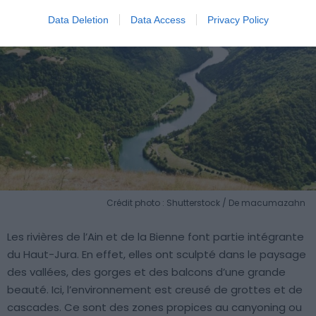
Data Deletion
Data Access
Privacy Policy
Crédit photo : Shutterstock / De macumazahn
Les rivières de l’Ain et de la Bienne font partie intégrante
du Haut-Jura. En effet, elles ont sculpté dans le paysage
des vallées, des gorges et des balcons d’une grande
beauté. Ici, l’environnement est creusé de grottes et de
cascades. Ce sont des zones propices au canyoning ou