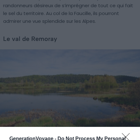
randonneurs désireux de s’imprégner de tout ce qui fait
le sel du territoire. Au col de la Faucille, ils pourront
admirer une vue splendide sur les Alpes.
Le val de Remoray
GenerationVoyage -
Do Not Process My Personal