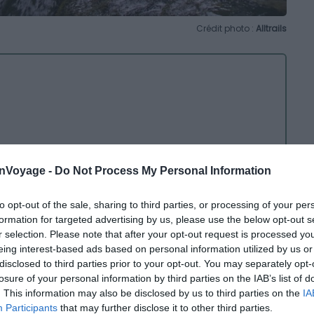
Crédit photo :
Alltrails
onVoyage -
Do Not Process My Personal Information
 constitue la balade la plus rapide pour accéder aux
to opt-out of the sale, sharing to third parties, or processing of your per
ra compter deux bonnes heures pour réaliser le parcours.
formation for targeted advertising by us, please use the below opt-out s
r selection. Please note that after your opt-out request is processed y
vue en suivant le cours d’eau et longeant les cascades.
eing interest-based ads based on personal information utilized by us or
disclosed to third parties prior to your opt-out. You may separately opt-
tendrez après seulement 5 minutes de marche la
losure of your personal information by third parties on the IAB’s list of
’à elle. Son accès est facile, elle est idéale pour les
. This information may also be disclosed by us to third parties on the
IA
Participants
that may further disclose it to other third parties.
t découvrir les trésors naturels du Jura.