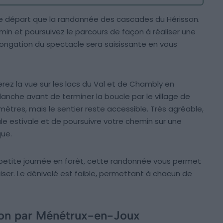
e départ que la randonnée des cascades du Hérisson.
min et poursuivez le parcours de façon à réaliser une
longation du spectacle sera saisissante en vous
ez la vue sur les lacs du Val et de Chambly en
anche avant de terminer la boucle par le village de
omètres, mais le sentier reste accessible. Très agréable,
foule estivale et de poursuivre votre chemin sur une
que.
e petite journée en forêt, cette randonnée vous permet
ser. Le dénivelé est faible, permettant à chacun de
son par Ménétrux-en-Joux