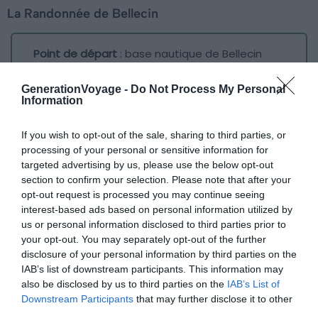
La Randonnée de Bellecin
Point de départ
: base nautique de Bellecin
Distance
: 13 kilomètres
Durée
: environ 5 heures
GenerationVoyage -
Do Not Process My Personal
Information
Difficulté
: facile
If you wish to opt-out of the sale, sharing to third parties, or
processing of your personal or sensitive information for
Traverser le lac ;
targeted advertising by us, please use the below opt-out
Emprunter la petite route qui monte jusqu’à la
section to confirm your selection. Please note that after your
opt-out request is processed you may continue seeing
départementale. Vous passez par deux belvédères
interest-based ads based on personal information utilized by
dominant le lac ;
us or personal information disclosed to third parties prior to
your opt-out. You may separately opt-out of the further
À l’intersection, prendre à gauche ;
disclosure of your personal information by third parties on the
Après 1 kilomètre, rejoindre la départementale ;
IAB’s list of downstream participants. This information may
also be disclosed by us to third parties on the
IAB’s List of
Traverser le pont de la Pyle ;
Downstream Participants
that may further disclose it to other
third parties.