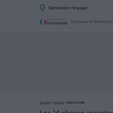
VOUS EXPLOREZ
Découvrir la destinati
Normandie
Monde
France
Normandie
Les 14 choses inconto