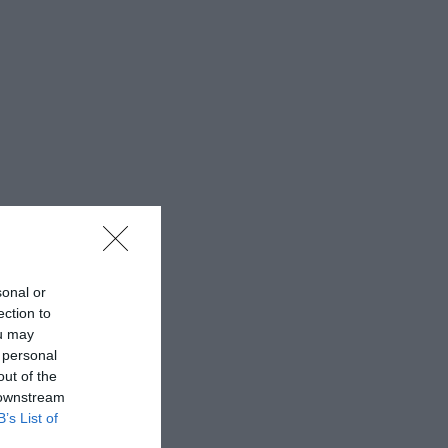
sonal or
ection to
ou may
 personal
out of the
 downstream
B’s List of