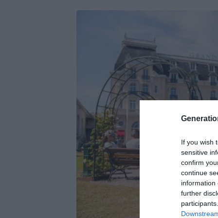
Generati
If you wish 
sensitive in
confirm you
continue se
information 
further disc
participants
Downstream 