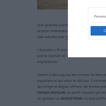
Persona
Une grande partie de l’action d’
À la r
station balnéaire appelée Balbec. Mai
ville adorée par
Marcel Proust
.
L’écrivain y fit son premier séjour à dix
par le cachet et la vie sociale trépidant
inspirations.
Visiter Cabourg sur les traces de Marc
expérience qui vaut le détour. Comme
qui longe la digue, offrant de beaux po
temps retrouvé
, un petit musée qui re
un goûter au
Grand Hôtel
, où Marcel P