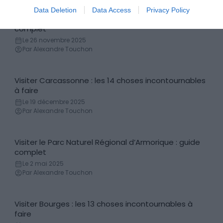
Data Deletion
Data Access
Privacy Policy
Visiter le Parc Naturel Régional du Luberon : guide
Parc (naturel, régional, national)
complet
Le 26 novembre 2025
Par Alexandre Touchon
Visiter Carcassonne : les 14 choses incontournables
Incontournables
à faire
Le 19 décembre 2025
Par Alexandre Touchon
Visiter le Parc Naturel Régional d’Armorique : guide
Parc (naturel, régional, national)
complet
Le 2 mai 2025
Par Alexandre Touchon
Visiter Bourges : les 13 choses incontournables à
Incontournables
faire