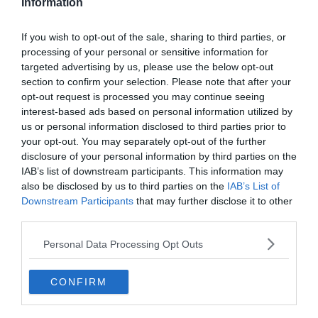
Information
Location de jet ski à Hendaye : comment faire et où
Locations
?
If you wish to opt-out of the sale, sharing to third parties, or
Le 13 avril 2026
processing of your personal or sensitive information for
Par Alexandre Touchon
targeted advertising by us, please use the below opt-out
section to confirm your selection. Please note that after your
opt-out request is processed you may continue seeing
Les 18 pays à découvrir sans quitter la France
interest-based ads based on personal information utilized by
Découvertes
Le 7 novembre 2025
us or personal information disclosed to third parties prior to
Par Alexandre Touchon
your opt-out. You may separately opt-out of the further
disclosure of your personal information by third parties on the
IAB’s list of downstream participants. This information may
Les 8 plus beaux lacs du Jura
also be disclosed by us to third parties on the
IAB’s List of
Lac
Le 26 avril 2025
Downstream Participants
that may further disclose it to other
Par Alexandre Touchon
third parties.
Personal Data Processing Opt Outs
Les 20 choses incontournables à faire dans le
Incontournables
Finistère
CONFIRM
Le 15 juillet 2026
Par Alexandre Touchon