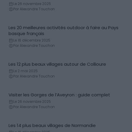
Le 26 novembre 2025
Par Alexandre Touchon
Les 20 meilleures activités outdoor à faire au Pays
Sport & Divertissement
basque français
Le 16 décembre 2025
Par Alexandre Touchon
Les 12 plus beaux villages autour de Collioure
Villes & Villages
Le 2 mai 2025
Par Alexandre Touchon
Visiter les Gorges de l’Aveyron : guide complet
Gorge & Canyon
Le 26 novembre 2025
Par Alexandre Touchon
Les 14 plus beaux villages de Normandie
Villes & Villages