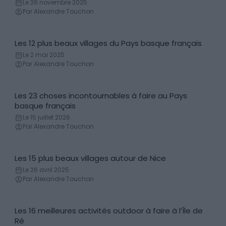
Le 26 novembre 2025
Par Alexandre Touchon
Les 12 plus beaux villages du Pays basque français
Villes & Villages
Le 2 mai 2025
Par Alexandre Touchon
Les 23 choses incontournables à faire au Pays
Incontournables
basque français
Le 15 juillet 2026
Par Alexandre Touchon
Les 15 plus beaux villages autour de Nice
Villes & Villages
Le 26 avril 2025
Par Alexandre Touchon
Les 16 meilleures activités outdoor à faire à l’Île de
Sport & Divertissement
Ré