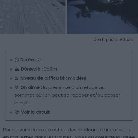
Crédit photo :
Alltrails
⏱
Durée :
2h
🏔
Dénivelé :
350m
🥾
Niveau de difficulté :
modéré
💙
On aime :
la présence d’un refuge au
sommet où l’on peut se reposer et/ou passer
la nuit
🧭
Voir le circuit
Poursuivons notre sélection des meilleures randonnées
en raquettes dans les Hautes-Alpes au cœur de la vallée