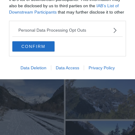
incontournables à faire et voir (PACA)
also be disclosed by us to third parties on the
IAB’s List of
Downstream Participants
that may further disclose it to other
Les 4 meilleures randonnées en raquettes dans le
third parties.
Mercantour
Personal Data Processing Opt Outs
Vallée Étroite et ses granges pour une
CONFIRM
nuit sous les étoiles
Data Deletion
Data Access
Privacy Policy