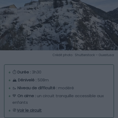
Crédit photo : Shutterstock – Ouestusa
⏱
Durée :
3h30
🏔
Dénivelé :
508m
🥾
Niveau de difficulté :
modéré
💙
On aime :
un circuit tranquille accessible aux
enfants
🧭
Voir le circuit