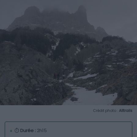
Crédit photo :
Alltrails
⏱
Durée :
2h15