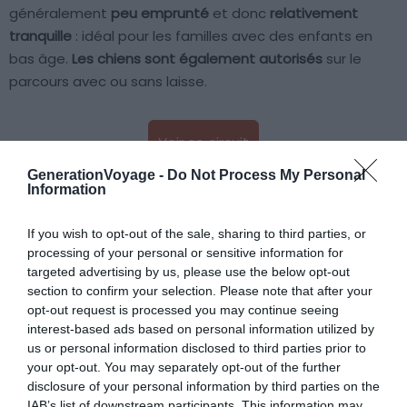
généralement
peu emprunté
et donc
relativement
tranquille
: idéal pour les familles avec des enfants en
bas âge.
Les chiens sont également autorisés
sur le
parcours avec ou sans laisse.
Voir ce circuit
GenerationVoyage -
Do Not Process My Personal
Information
If you wish to opt-out of the sale, sharing to third parties, or
À lire aussi sur le guide Provence-Alpes-
processing of your personal or sensitive information for
Côte d'Azur :
targeted advertising by us, please use the below opt-out
section to confirm your selection. Please note that after your
Les 17 choses incontournables à faire dans les
opt-out request is processed you may continue seeing
Hautes-Alpes
interest-based ads based on personal information utilized by
us or personal information disclosed to third parties prior to
Les 5 meilleures randonnées à raquettes dans le
your opt-out. You may separately opt-out of the further
Queyras
disclosure of your personal information by third parties on the
Visiter la Provence-Alpes-Côte d'Azur : 10
IAB’s list of downstream participants. This information may