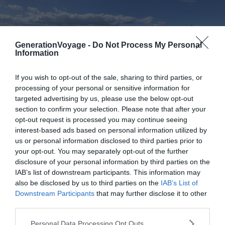
GenerationVoyage -
Do Not Process My Personal
Information
If you wish to opt-out of the sale, sharing to third parties, or
processing of your personal or sensitive information for
targeted advertising by us, please use the below opt-out
section to confirm your selection. Please note that after your
opt-out request is processed you may continue seeing
interest-based ads based on personal information utilized by
Crédit photo — Facebook
us or personal information disclosed to third parties prior to
your opt-out. You may separately opt-out of the further
disclosure of your personal information by third parties on the
Durée
: 2h
IAB’s list of downstream participants. This information may
also be disclosed by us to third parties on the
IAB’s List of
Distance
: 6 km
Downstream Participants
that may further disclose it to other
Dénivelé
: 220 m
third parties.
Difficulté
: Modéré
Voir le tracé de la randonnée
Personal Data Processing Opt Outs