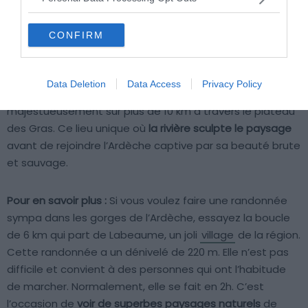
CONFIRM
Pourquoi nous l’avons sélectionné :
Prêt pour une jolie
randonnée dans les gorges et vallées de l’Ardèche ? La
randonnée des gorges de la Beaume va vous plaire. Cet
Data Deletion
Data Access
Privacy Policy
itinéraire offre un spectacle naturel saisissant, s’étirant
majestueusement sur plus de 10 km à travers le plateau
des Gras. Ce lieu unique où
la rivière sculpte le paysage
avant de rejoindre l’Ardèche captive par sa beauté brute
et sauvage.
Pour en savoir plus :
Si vous voulez faire une randonnée
sympa dans les gorges de l’Ardèche, essayez la boucle
de 6 km qui part de Labeaume, un joli
village
de la région.
Cette randonnée a un dénivelé de 220 m. Elle n’est pas
difficile et convient à des personnes qui ont l’habitude
de marcher. Normalement, elle se fait en 2h. C’est
l’occasion de
voir de superbes paysages naturels
de