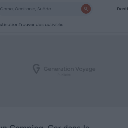
Dest
stination
Trouver des activités
un Camping-Car dans la