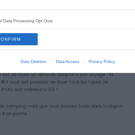
l Data Processing Opt Outs
CONFIRM
Data Deletion
Data Access
Privacy Policy
i est de louer un véhicule adapté à son voyage ! Et
 B
, il vous est possible de louer tous les types de
 PTAC soit inférieur à 3,5 T.
es de camping-cars que vous pouvez louer dans la région
 B en poche :