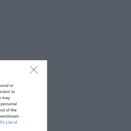
sonal or
ection to
ou may
 personal
out of the
 downstream
B’s List of