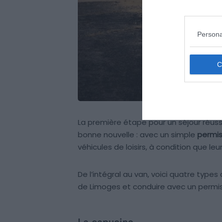
Persona
La première étape pour un séjour réuss
bonne nouvelle : avec un simple
permis
véhicules de loisirs, à condition que leur
De l’intégral au van, voici quatre typ
de Limoges et conduire avec un permis