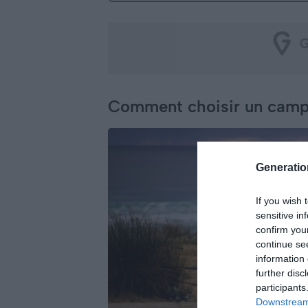
Comment choisir un campi
Generati
If you wish 
sensitive in
confirm you
continue se
information 
further disc
participants
Downstream 