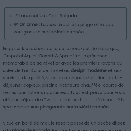
📍
Localisation :
Cala Ratjada
💙
On aime :
l’accès direct à la plage et la vue
vertigineuse sur la Méditerranée
Érigé sur les rochers de la côte nord-est de Majorque,
Grupotel Aguait Resort & Spa
offre l’expérience
mémorable de se réveiller avec les premiers rayons du
soleil de l’île. Dans cet hôtel au
design moderne
et aux
services de qualité, vous ne manquerez de rien : petit-
déjeuner copieux, piscine intérieure chauffée, courts de
tennis, animations nocturnes… Tout est prévu pour vous
offrir un séjour de rêve. Le point qui fait la différence ? Le
spa avec sa
vue plongeante
sur la Méditerranée
.
Situé en bord de mer, le resort possède un accès direct
à la
plage de Ratjada
. Pendant que vous posez les pieds