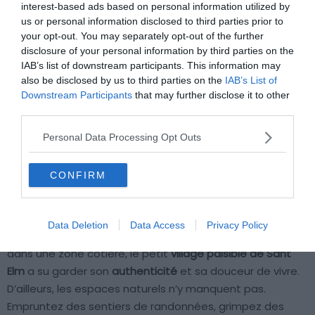
interest-based ads based on personal information utilized by
us or personal information disclosed to third parties prior to
your opt-out. You may separately opt-out of the further
Besoin de vous déconnecter d’Internet et des écrans ?
disclosure of your personal information by third parties on the
Dans cet hôtel récemment rénové, l’ambiance
IAB’s list of downstream participants. This information may
chaleureuse vous invite à la
méditation
et à la détente.
also be disclosed by us to third parties on the
IAB’s List of
Le recours à des
matériaux comme le bois et la pierre
Downstream Participants
that may further disclose it to other
vous aide à renouer avec la nature et le milieu qui vous
third parties.
entoure. Libérez votre esprit et prenez soin de votre
Personal Data Processing Opt Outs
corps avec une séance de
bain à remous
à l’espace
wellness. De ce séjour, vous en ressortirez avec une
CONFIRM
sensation de bien-être profond.
Tranquillité et calme, c’est également ce que vous
Data Deletion
Data Access
Privacy Policy
ressentirez en explorant les alentours de l’hôtel. Situé
dans une zone côtière, le petit
village paisible de Sant
Elm
a su garder son
authenticité
et sa douceur de vivre.
D’ailleurs, les espaces naturels n’y manquent pas.
Empruntez des sentiers de randonnées, grimpez des