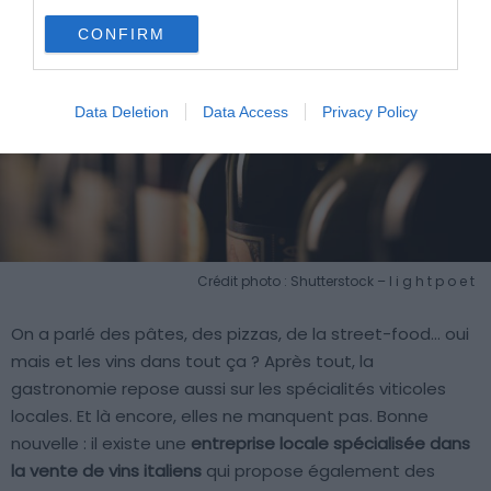
CONFIRM
Data Deletion
Data Access
Privacy Policy
Crédit photo : Shutterstock – l i g h t p o e t
On a parlé des pâtes, des pizzas, de la street-food… oui
mais et les vins dans tout ça ? Après tout, la
gastronomie repose aussi sur les spécialités viticoles
locales. Et là encore, elles ne manquent pas. Bonne
nouvelle : il existe une
entreprise locale spécialisée dans
la vente de vins italiens
qui propose également des