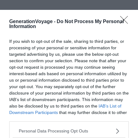
En plus, il y a différentes variétés, notamment la
fameuse
Margherita à la mozzarella di bufala
et la
GenerationVoyage -
Do Not Process My Personal
Information
Marinara
(une pizza 100% tomate, grand classique de la
région). Alors, prêt à
jouer les pizzaiolos
en compagnie
If you wish to opt-out of the sale, sharing to third parties, or
de maîtres en la matière ? Notre conseil : aller
boire un
processing of your personal or sensitive information for
coup sur les jolis roof-tops de Rome
juste après l’atelier
targeted advertising by us, please use the below opt-out
histoire de finir en beauté.
section to confirm your selection. Please note that after your
opt-out request is processed you may continue seeing
interest-based ads based on personal information utilized by
us or personal information disclosed to third parties prior to
your opt-out. You may separately opt-out of the further
disclosure of your personal information by third parties on the
IAB’s list of downstream participants. This information may
also be disclosed by us to third parties on the
IAB’s List of
Dégustez les bons vins italiens
Downstream Participants
that may further disclose it to other
third parties.
Personal Data Processing Opt Outs