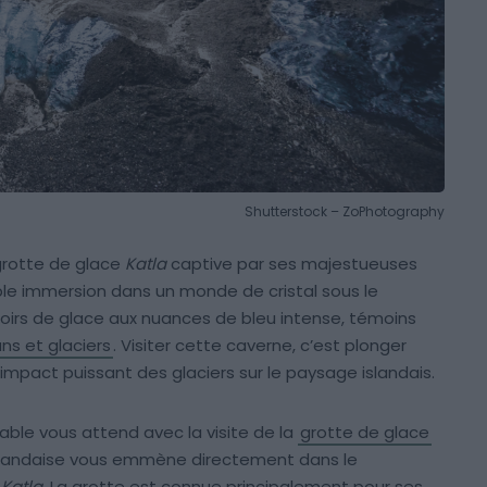
Shutterstock – ZoPhotography
grotte de glace
Katla
captive par ses majestueuses
able immersion dans un monde de cristal sous le
ouloirs de glace aux nuances de bleu intense, témoins
ns et glaciers
. Visiter cette caverne, c’est plonger
l’impact puissant des glaciers sur le paysage islandais.
ble vous attend avec la visite de la
grotte de glace
islandaise vous emmène directement dans le
n
Katla
. La grotte est connue principalement pour ses