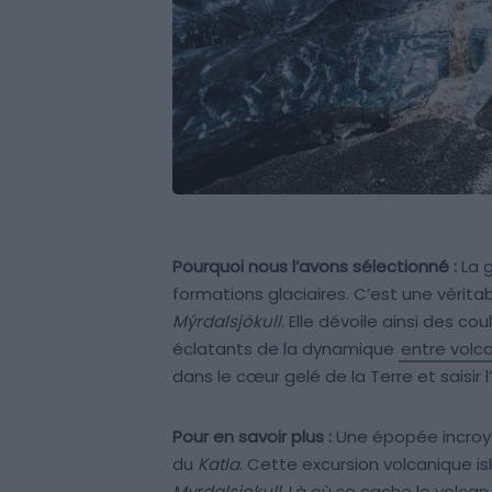
Pourquoi nous l’avons sélectionné :
La 
formations glaciaires. C’est une vérit
Mýrdalsjökull
. Elle dévoile ainsi des c
éclatants de la dynamique
entre volca
dans le cœur gelé de la Terre et saisir 
Pour en savoir plus :
Une épopée incroya
du
Katla
. Cette excursion volcanique 
Myrdalsjokull
. Là où se cache le volca