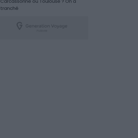
Carcassonne ou Toulouse ? On a
tranché