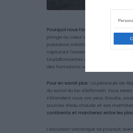
Persona
Pourquoi nous l’avons sélectionné :
Le s
plonge au cœur d’un spectacle naturel 
puissance créatrice. Les perspectives a
capturant l’essence brute des paysage
tourbillonnantes des rivières glaciaire
des formations volcaniques.
Pour en savoir plus :
La péninsule de
Rey
du survol du lac
Kleifarvatn
. Vous serez
s’étendent sous vos yeux. Ensuite, vo
sources d’eau chaude et ses marmite
continents et marcherez entre les pl
L’excursion volcanique se poursuit avec