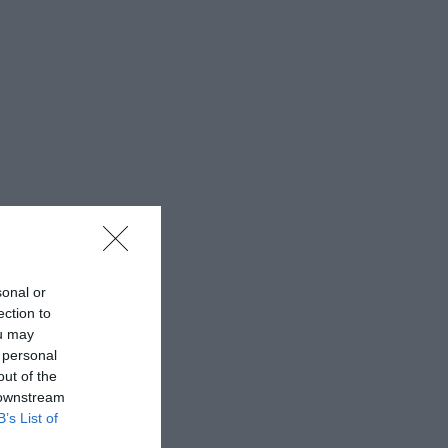
sonal or
ection to
ou may
 personal
out of the
 downstream
B’s List of