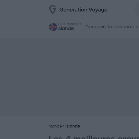
VOUS EXPLOREZ
Découvrir la destinatio
Islande
Monde
Islande
Les 4 meilleures excu