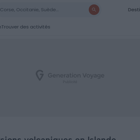
Dest
n
Trouver des activités
rsions volcaniques en Islande