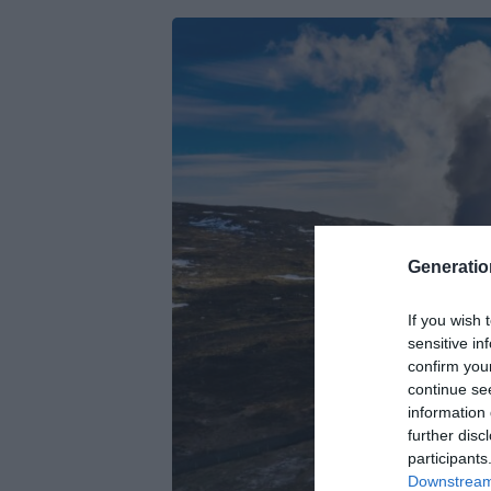
Generati
If you wish 
sensitive in
confirm you
continue se
information 
further disc
participants
Downstream 