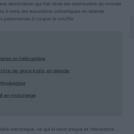
 une destination qui fait rêver les aventuriers du monde
es à vivre, les excursions volcaniques en Islande
s panoramas à couper le souffle.
janes en hélicoptère
rotte de glace Katla, en Islande
ihnukagigur
kull en motoneige
ivité volcanique, ce qui la rend unique et fascinante.