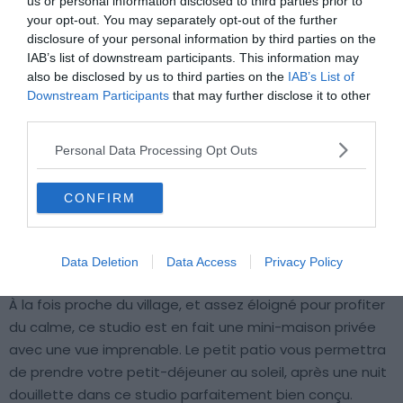
us or personal information disclosed to third parties prior to
your opt-out. You may separately opt-out of the further
disclosure of your personal information by third parties on the
IAB’s list of downstream participants. This information may
also be disclosed by us to third parties on the
IAB’s List of
Crédit photo :
Airbnb
Downstream Participants
that may further disclose it to other
third parties.
Budget :
€€
Personal Data Processing Opt Outs
Les plus du logement :
parking gratuit dans la rue
CONFIRM
Vous voyagez en couple et vous cherchez un logement
à Gordes ?
Data Deletion
Data Access
Privacy Policy
À la fois proche du village, et assez éloigné pour profiter
du calme, ce studio est en fait une mini-maison privée
avec une vue imprenable. Le petit patio vous permettra
de prendre votre petit-déjeuner au soleil, après une nuit
douillette dans ce studio parfaitement bien conçu.