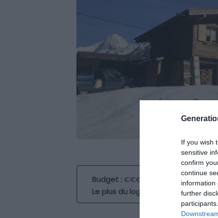
Generati
If you wish 
sensitive in
confirm you
continue se
Budget :
€€€
information 
Le plus du logement :
son emplacem
further disc
participants
Downstream 