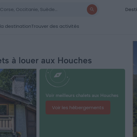
Dest
la destination
Trouver des activités
ets à louer aux Houches
Voir meilleurs chalets aux Houches
Voir les hébergements