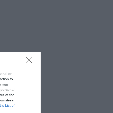
sonal or
ection to
ou may
 personal
out of the
 downstream
B’s List of