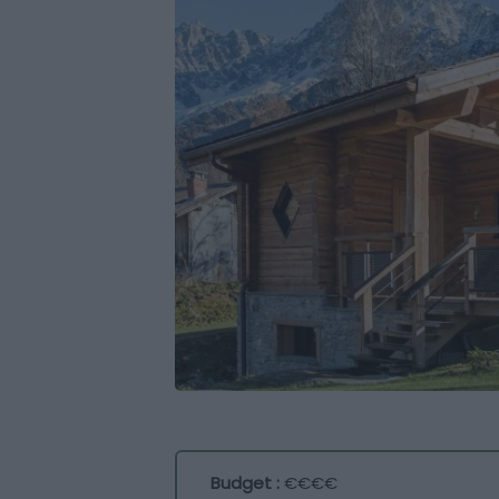
Budget :
€€€€