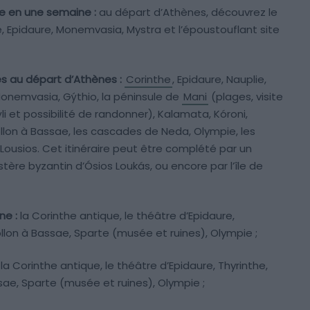
e en une semaine :
au départ d’Athènes, découvrez le
, Epidaure, Monemvasia, Mystra et l’époustouflant site
es au départ d’Athènes :
Corinthe
, Epidaure, Nauplie,
Monemvasia, Gýthio, la péninsule de
Mani
(plages, visite
i et possibilité de randonner), Kalamata, Kóroni,
ollon à Bassae, les cascades de Neda, Olympie, les
Lousios. Cet itinéraire peut être complété par un
tère byzantin d’Ósios Loukás, ou encore par l’île de
ne :
la Corinthe antique, le théâtre d’Epidaure,
llon à Bassae, Sparte (musée et ruines), Olympie ;
la Corinthe antique, le théâtre d’Epidaure, Thyrinthe,
ae, Sparte (musée et ruines), Olympie ;