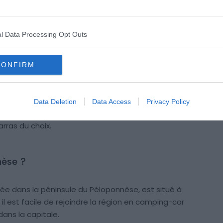
l Data Processing Opt Outs
CONFIRM
Crédit photo : Shutterstock – Olga Kot Photo
France
, les possibilités pour découvrir le Péloponnèse
Data Deletion
Data Access
Privacy Policy
erte des incontournables, visite approfondie ou
rras du choix.
nèse ?
trée dans la péninsule du Péloponnèse, est situé à
il est facile de rejoindre la région en camping-car
ans la capitale.