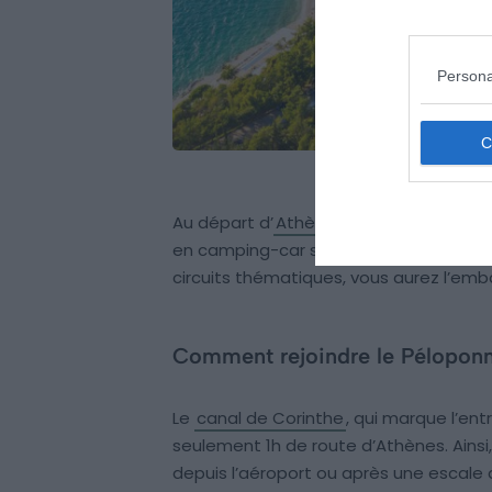
Persona
Au départ d’
Athènes
ou même de la
en camping-car sont multiples. Découv
circuits thématiques, vous aurez l’emba
Comment rejoindre le Pélopon
Le
canal de Corinthe
, qui marque l’en
seulement 1h de route d’Athènes. Ainsi, 
depuis l’aéroport ou après une escale d