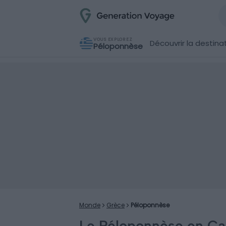
VOUS EXPLOREZ
Découvrir la destina
Péloponnèse
Monde
Grèce
Péloponnèse
Le Péloponnèse en Cam