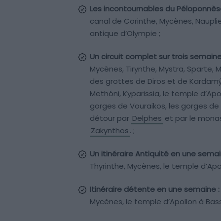
Les incontournables du Péloponnès
canal de Corinthe, Mycènes, Nauplie
antique d’Olympie ;
Un circuit complet sur trois semain
Mycènes, Tirynthe, Mystra, Sparte, 
des grottes de Diros et de Kardamýl
Methóni, Kyparissia, le temple d’Ap
gorges de Vouraikos, les gorges de 
détour par
Delphes
et par le monas
Zakynthos
. ;
Un itinéraire Antiquité en une semai
Thyrinthe, Mycènes, le temple d’Apo
Itinéraire détente en une semaine :
Mycènes, le temple d’Apollon à Bass