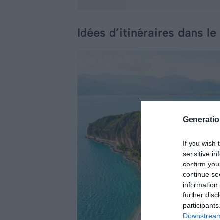
Idées d’itinéraires dans 
Generati
If you wish 
sensitive in
confirm you
continue se
information 
further disc
participants
Downstream 