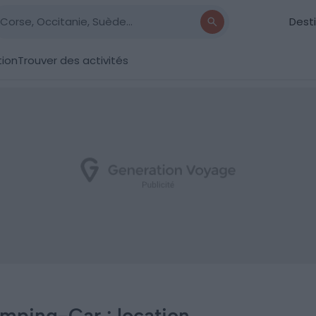
Dest
tion
Trouver des activités
ping-Car : location,