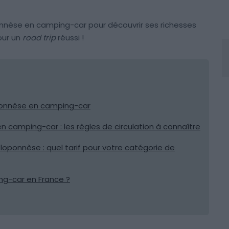
onnèse en camping-car pour découvrir ses richesses
our un
road trip
réussi !
oponnèse en camping-car
 camping-car : les règles de circulation à connaître
oponnèse : quel tarif pour votre catégorie de
g-car en France ?