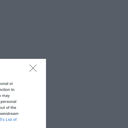
sonal or
ection to
ou may
 personal
out of the
 downstream
B’s List of