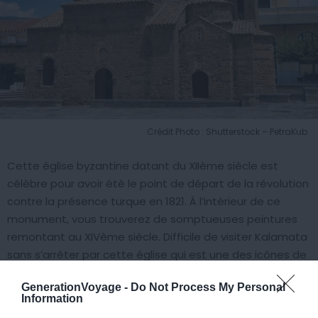
Crédit Photo : Shutterstock – PetraKub
Cette église byzantine datant du XIIème siècle est
célèbre pour avoir été le point de départ de la révolution
contre la présence turque en 1821. À l’intérieur de ce
monument, vous trouverez de somptueuses peintures
remontant au XIVème siècle. Difficile de visiter Kalamata
sans s’arrêter par cette église qui est une des icônes de
la ville !
GenerationVoyage -
Do Not Process My Personal
Information
7. Le Festival International de Danse