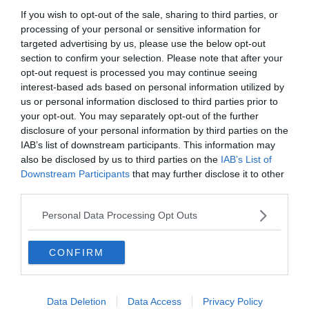
If you wish to opt-out of the sale, sharing to third parties, or
processing of your personal or sensitive information for
targeted advertising by us, please use the below opt-out
section to confirm your selection. Please note that after your
opt-out request is processed you may continue seeing
interest-based ads based on personal information utilized by
us or personal information disclosed to third parties prior to
your opt-out. You may separately opt-out of the further
disclosure of your personal information by third parties on the
IAB’s list of downstream participants. This information may
also be disclosed by us to third parties on the
IAB’s List of
Downstream Participants
that may further disclose it to other
third parties.
Personal Data Processing Opt Outs
Crédit Photo : Facebook –
Kalamata International Dance Festival
CONFIRM
À la fin du mois d’août a lieu chaque année le Festival
International de Danse de Kalamata. Venez prendre part
Data Deletion
Data Access
Privacy Policy