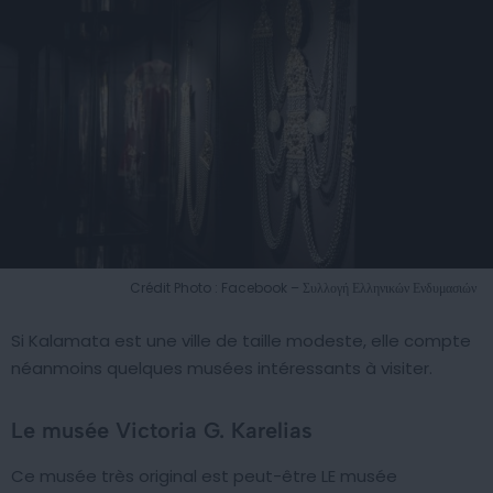
Crédit Photo : Facebook – Συλλογή Ελληνικών Ενδυμασιών
Si Kalamata est une ville de taille modeste, elle compte
néanmoins quelques musées intéressants à visiter.
Le musée Victoria G. Karelias
Ce musée très original est peut-être LE musée