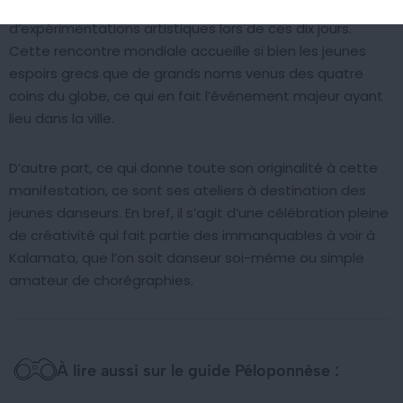
au spectacle et apprécier toutes sortes
d’expérimentations artistiques lors de ces dix jours.
Cette rencontre mondiale accueille si bien les jeunes
espoirs grecs que de grands noms venus des quatre
coins du globe, ce qui en fait l’événement majeur ayant
lieu dans la ville.
D’autre part, ce qui donne toute son originalité à cette
manifestation, ce sont ses ateliers à destination des
jeunes danseurs. En bref, il s’agit d’une célébration pleine
de créativité qui fait partie des immanquables à voir à
Kalamata, que l’on soit danseur soi-même ou simple
amateur de chorégraphies.
À lire aussi sur le guide Péloponnèse :