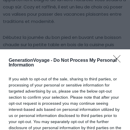
coup sûr. Cozy et raffiné, il est un lieu de choix où poser
vos valises pour passer des vacances plaisantes entre
traditions et modernité.
Débutez la journée du bon pied en buvant une boisson
chaude sur la petite table en bois de la cuisine puis
laissez-vous tenter par quelques visites culturelles. Le
soir, après un ou plusieurs arrêts dans des adresses
GenerationVoyage -
Do Not Process My Personal
Information
gourmandes situées à proximité, prélassez-vous dans la
chambre coquette.
If you wish to opt-out of the sale, sharing to third parties, or
processing of your personal or sensitive information for
6. Appartement de luxe – immeuble
targeted advertising by us, please use the below opt-out
section to confirm your selection. Please note that after your
historique
opt-out request is processed you may continue seeing
interest-based ads based on personal information utilized by
us or personal information disclosed to third parties prior to
Voir ce logement
your opt-out. You may separately opt-out of the further
disclosure of your personal information by third parties on the