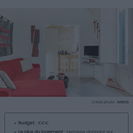
Crédit photo :
Airbnb
Budget
: €€€
Le plus du logement
: terrasse donnant sur