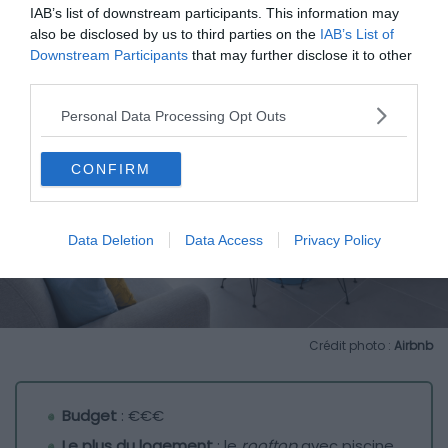
IAB’s list of downstream participants. This information may
also be disclosed by us to third parties on the
IAB’s List of
Downstream Participants
that may further disclose it to other
third parties.
Personal Data Processing Opt Outs
CONFIRM
Data Deletion
Data Access
Privacy Policy
Crédit photo :
Airbnb
Budget
: €€€
Le plus du logement
: le
rooftop
avec piscine