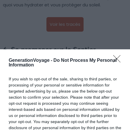
quoi vous hydrater et vous protéger du soleil.
Voir les tracés
6. Se promener sur le Sentier
dell’Amore (Gargano)
GenerationVoyage -
Do Not Process My Personal
Information
If you wish to opt-out of the sale, sharing to third parties, or
processing of your personal or sensitive information for
targeted advertising by us, please use the below opt-out
section to confirm your selection. Please note that after your
opt-out request is processed you may continue seeing
interest-based ads based on personal information utilized by
us or personal information disclosed to third parties prior to
your opt-out. You may separately opt-out of the further
disclosure of your personal information by third parties on the