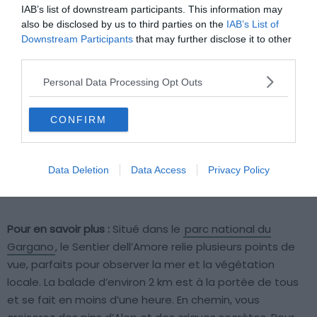
IAB’s list of downstream participants. This information may
also be disclosed by us to third parties on the
IAB’s List of
Downstream Participants
that may further disclose it to other
third parties.
Personal Data Processing Opt Outs
Shutterstock – Maleo Photography
CONFIRM
Pourquoi nous l’avons sélectionné :
Le Sentier dell’Amore
est une promenade romantique, le long de la côte du
Data Deletion
Data Access
Privacy Policy
Gargano qui offre des vues imprenables sur les falaises
blanches et les eaux turquoise de la mer Adriatique.
Pour en savoir plus :
Situé dans le
parc national du
Gargano
, le Sentier dell’Amore relie plusieurs points de
vue, parfaits pour observer la mer et la végétation
locale. La balade d’environ 2 km est à la portée de tous
et se fait en moins d’une heure. En chemin, vous