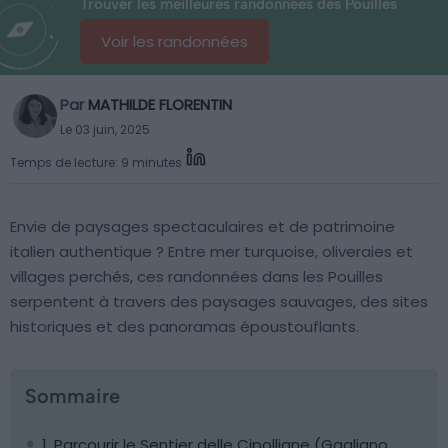
Trouver les meilleures randonnées des Pouilles
Voir les randonnées
Par
MATHILDE FLORENTIN
Le 03 juin, 2025
Temps de lecture: 9 minutes
Envie de paysages spectaculaires et de patrimoine
italien authentique ? Entre mer turquoise, oliveraies et
villages perchés, ces randonnées dans les Pouilles
serpentent à travers des paysages sauvages, des sites
historiques et des panoramas époustouflants.
Sommaire
1. Parcourir le Sentier delle Cipolliane (Gagliano