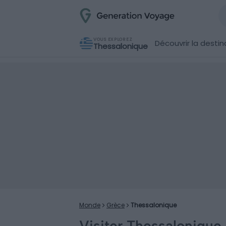
VOUS EXPLOREZ
Découvrir la destin
Thessalonique
Monde
Grèce
Thessalonique
Visiter Thessalonique 