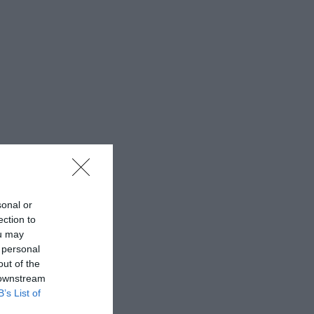
sonal or
ection to
ou may
 personal
out of the
 downstream
B’s List of