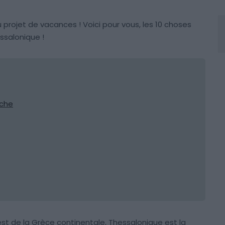
au projet de vacances ! Voici pour vous, les 10 choses
essalonique !
nche
st de la Grèce continentale, Thessalonique est la