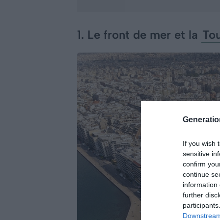
1. Le front de mer et la
Tou
Generati
If you wish 
sensitive in
confirm you
continue se
information 
further disc
participants
Downstream 