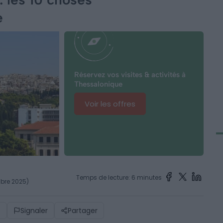
e
Réservez vos visites & activités à
Thessalonique
Voir les offres
Temps de lecture: 6 minutes
embre 2025)
)
Signaler
Partager