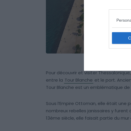
Persona
Pour découvrir et visiter Thessalonique
entre la
Tour Blanche
et le port. Ancie
Tour Blanche est un emblématique de la
Sous l’Empire Ottoman, elle était une pr
nombreux rebelles janissaires y furent 
13ème siècle, elle faisait partie du mur 