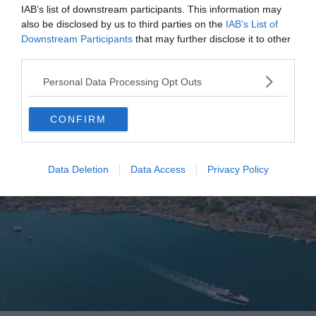
IAB’s list of downstream participants. This information may
datant d’avant l’Empire romain.
also be disclosed by us to third parties on the
IAB’s List of
Downstream Participants
that may further disclose it to other
Nous vous recommandons ainsi de découvrir les sites de
third parties.
Damos, du Temple d’Apollon et du Sanctuaire d’Apollon.
Personal Data Processing Opt Outs
10. Les autres monastères de l’île
CONFIRM
Data Deletion
Data Access
Privacy Policy