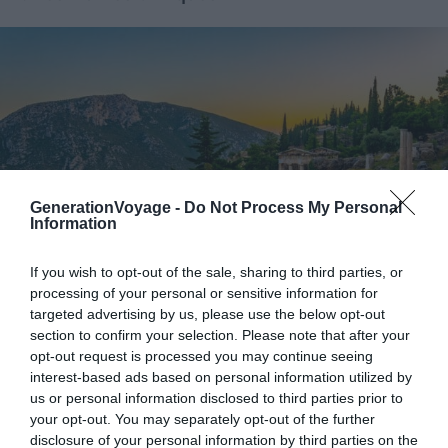
GenerationVoyage -
Do Not Process My Personal
Information
If you wish to opt-out of the sale, sharing to third parties, or
processing of your personal or sensitive information for
targeted advertising by us, please use the below opt-out
section to confirm your selection. Please note that after your
Crédit photo : Shutterstock – trabantos
opt-out request is processed you may continue seeing
interest-based ads based on personal information utilized by
À Kalymnos, sites antiques et églises chrétiennes se
us or personal information disclosed to third parties prior to
côtoient en pleine harmonie. Si vous venez visiter
your opt-out. You may separately opt-out of the further
Kalymnos, ne manquez donc pas de découvrir ses ruines
disclosure of your personal information by third parties on the