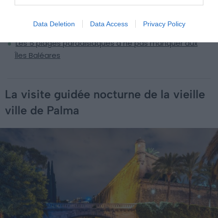
expérimenter aux Îles Baléares
Les 6 sites archéologiques à explorer pour un voyage
Data Deletion
Data Access
Privacy Policy
dans le temps aux Îles Baléares
Les 5 plages paradisiaques à ne pas manquer aux
Îles Baléares
La visite guidée nocturne de la vieille
ville de Palma