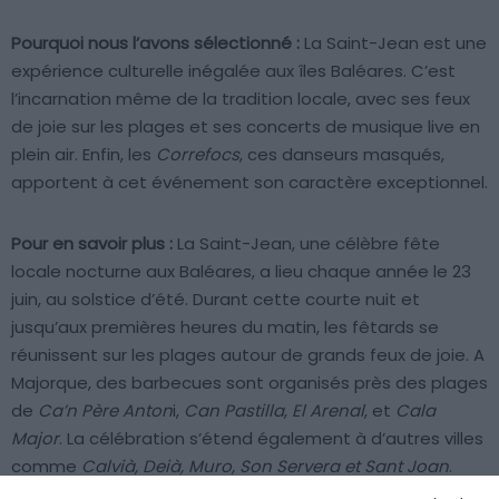
Pourquoi nous l’avons sélectionné :
La Saint-Jean est une
expérience culturelle inégalée aux îles Baléares. C’est
l’incarnation même de la tradition locale, avec ses feux
de joie sur les plages et ses concerts de musique live en
plein air. Enfin, les
Correfocs
, ces danseurs masqués,
apportent à cet événement son caractère exceptionnel.
Pour en savoir plus :
La Saint-Jean, une célèbre fête
locale nocturne aux Baléares, a lieu chaque année le 23
juin, au solstice d’été. Durant cette courte nuit et
jusqu’aux premières heures du matin, les fêtards se
réunissent sur les plages autour de grands feux de joie. A
Majorque, des barbecues sont organisés près des plages
de
Ca’n Père Anton
i,
Can Pastilla
,
El Arenal
, et
Cala
Major
. La célébration s’étend également à d’autres villes
comme
Calvià, Deià, Muro, Son Servera et Sant Joan
.