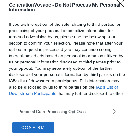
GenerationVoyage -
Do Not Process My Personal
L’île de Minorque
impose également sa marque dans
Information
l’agenda culturel des Baléares, avec son célèbre festival
de
Ciutadella
. Le programme propose des spectacles
If you wish to opt-out of the sale, sharing to third parties, or
équestres, des feux d’artifice et des délices culinaires à
processing of your personal or sensitive information for
découvrir. À Ibiza, la fête est partout et vous verrez
targeted advertising by us, please use the below opt-out
section to confirm your selection. Please note that after your
également les rituels des sauts au-dessus des flammes.
opt-out request is processed you may continue seeing
Enfin, sur la plus petite île de
Formentera
, les festivités
interest-based ads based on personal information utilized by
durent jusqu’au lever du soleil du 24 juin à
Pilar de
la
us or personal information disclosed to third parties prior to
Mola
.
your opt-out. You may separately opt-out of the further
disclosure of your personal information by third parties on the
IAB’s list of downstream participants. This information may
also be disclosed by us to third parties on the
IAB’s List of
Downstream Participants
that may further disclose it to other
À lire aussi sur le guide Îles Baléares :
third parties.
Visiter les îles Baléares : 10 incontournables à faire et
Personal Data Processing Opt Outs
voir (Espagne)
Les 6 activités nautiques incontournables à
CONFIRM