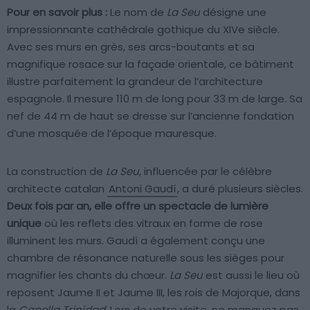
Pour en savoir plus :
Le nom de
La Seu
désigne une
impressionnante cathédrale gothique du XIVe siècle.
Avec ses murs en grès, ses arcs-boutants et sa
magnifique rosace sur la façade orientale, ce bâtiment
illustre parfaitement la grandeur de l’architecture
espagnole. Il mesure 110 m de long pour 33 m de large. Sa
nef de 44 m de haut se dresse sur l’ancienne fondation
d’une mosquée de l’époque mauresque.
La construction de
La Seu
, influencée par le célèbre
architecte catalan
Antoni Gaudí
, a duré plusieurs siècles.
Deux fois par an, elle offre un spectacle de lumière
unique
où les reflets des vitraux en forme de rose
illuminent les murs. Gaudí a également conçu une
chambre de résonance naturelle sous les sièges pour
magnifier les chants du chœur.
La Seu
est aussi le lieu où
reposent Jaume II et Jaume III, les rois de Majorque, dans
la
Capella Trinidad
. Lors de votre visite, ne manquez pas