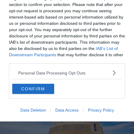
section to confirm your selection. Please note that after your
expérimenter aux Îles Baléares
opt-out request is processed you may continue seeing
Les 6 sites archéologiques à explorer pour un voyage
interest-based ads based on personal information utilized by
dans le temps aux Îles Baléares
us or personal information disclosed to third parties prior to
your opt-out. You may separately opt-out of the further
Les 5 plages paradisiaques à ne pas manquer aux
disclosure of your personal information by third parties on the
Îles Baléares
IAB’s list of downstream participants. This information may
also be disclosed by us to third parties on the
IAB’s List of
Downstream Participants
that may further disclose it to other
third parties.
Torre de Fornells, la plus célèbre tour
de Minorque
Personal Data Processing Opt Outs
CONFIRM
Data Deletion
Data Access
Privacy Policy