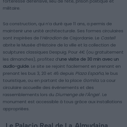
forteresse défensive, lieu de fête, prison politique et
militaire.
Sa construction, qui n’a duré que 11 ans, a permis de
maintenir une unité architecturale. Ses formes circulaires
sont inspirées de l’
Hérodion
de Cisjordanie. Le
Castell
abrite le Musée d’Histoire de la ville et la collection de
sculptures classiques Despuig. Pour 4€ (ou gratuitement
les dimanches), profitez d’
une visite de 30 min avec un
audio-guide
. Le site se rejoint facilement en prenant en
prenant les bus 3, 20 et 46 depuis
Plaza España
, le bus
touristique, ou en partant de la place
Gomila
. La cour
circulaire accueille des événements et des
rassemblements lors du
Diumenge de l’Àngel
. Le
monument est accessible à tous grâce aux installations
appropriées.
Le Palacio Real de La
Almudaina