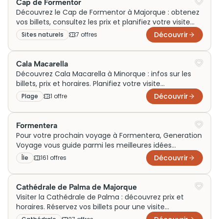
Cap de Formentor
espagnole.
Découvrez le Cap de Formentor à Majorque : obtenez
vos billets, consultez les prix et planifiez votre visite
dès aujourd'hui!
Découvrir
Sites naturels
7
offre
s
Cala Macarella
Découvrez Cala Macarella à Minorque : infos sur les
billets, prix et horaires. Planifiez votre visite
maintenant et explorez ce paradis côtier !
Découvrir
Plage
1
offre
Formentera
Pour votre prochain voyage à Formentera, Generation
Voyage vous guide parmi les meilleures idées
d’activités et de sorties, en famille ou en couple. Entre
Découvrir
Île
161
offre
s
plages secrètes, balades autour de villages
authentiques et visites incontournables lors d’un
week-end en Espagne, découvrez tout ce qui rend l’île
Cathédrale de Palma de Majorque
idéale pour vivre des moments inoubliables.
Visiter la Cathédrale de Palma : découvrez prix et
horaires. Réservez vos billets pour une visite
inoubliable à Majorque dès maintenant !