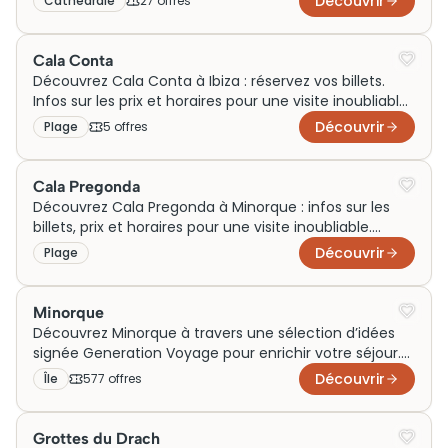
Découvrir
Cathédrale
27
offre
s
Cala Conta
Découvrez Cala Conta à Ibiza : réservez vos billets.
Infos sur les prix et horaires pour une visite inoubliable.
Préparez votre aventure dès maintenant !
Découvrir
Plage
5
offre
s
Cala Pregonda
Découvrez Cala Pregonda à Minorque : infos sur les
billets, prix et horaires pour une visite inoubliable.
Réservez votre visite dès maintenant !
Découvrir
Plage
Minorque
Découvrez Minorque à travers une sélection d’idées
signée Generation Voyage pour enrichir votre séjour.
Que vous voyagiez en famille, en couple ou pour un
Découvrir
Île
577
offre
s
week-end, explorez des activités, sorties et visites
incontournables autour de cette île paisible des
Baléares, idéale pour vivre des expériences
Grottes du Drach