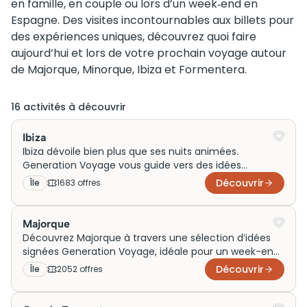
en famille, en couple ou lors d’un week‑end en
Espagne. Des visites incontournables aux billets pour
des expériences uniques, découvrez quoi faire
aujourd’hui et lors de votre prochain voyage autour
de Majorque, Minorque, Ibiza et Formentera.
16
activité
s
à découvrir
Ibiza
Ibiza dévoile bien plus que ses nuits animées.
Generation Voyage vous guide vers des idées
d’activités et de visites à vivre en famille, en couple
Découvrir
Île
1683
offre
s
ou entre amis, le temps d’un week-end ou d’un
voyage plus long. Entre plages secrètes, sorties
culturelles et trésors naturels autour de l’île, explorez
Majorque
une Ibiza authentique et surprenante.
Découvrez Majorque à travers une sélection d’idées
signées Generation Voyage, idéale pour un week-end
en couple, un séjour en famille ou un voyage plus
Découvrir
Île
2052
offre
s
long. Entre activités balnéaires, visites culturelles,
sorties nature et expériences autour de l’île, trouvez
l’inspiration pour profiter pleinement de cette perle