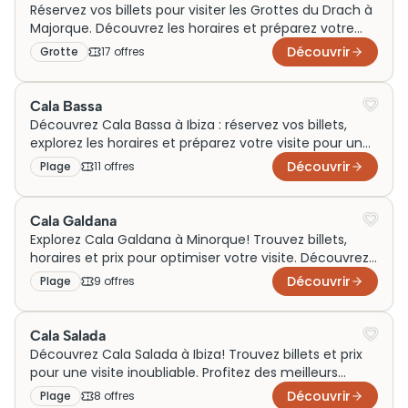
authentiques au rythme méditerranéen.
Réservez vos billets pour visiter les Grottes du Drach à
Majorque. Découvrez les horaires et préparez votre
visite inoubliable dès maintenant !
Découvrir
Grotte
17
offre
s
Cala Bassa
Découvrez Cala Bassa à Ibiza : réservez vos billets,
explorez les horaires et préparez votre visite pour une
expérience inoubliable!
Découvrir
Plage
11
offre
s
Cala Galdana
Explorez Cala Galdana à Minorque! Trouvez billets,
horaires et prix pour optimiser votre visite. Découvrez
les trésors cachés en réservant dès maintenant!
Découvrir
Plage
9
offre
s
Cala Salada
Découvrez Cala Salada à Ibiza! Trouvez billets et prix
pour une visite inoubliable. Profitez des meilleurs
horaires pour explorer ce paradis.
Découvrir
Plage
8
offre
s