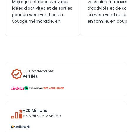
Majorque et découvrez des
vous aide à trouver d
idées d’activités et de sorties
d’activités et de sort
pour un week-end ou un
un week-end ou un 
voyage mémorable, en
en famille, en couple
famille ou en couple.
entre amis. Entre pla
Generation Voyage inspire
mythiques, visites cul
vos visites, billets et
et expériences autour 
expériences incontournables
découvrez ce qu’il es
à vivre aujourd’hui ou lors de
possible de faire aujo
votre prochain séjour, ainsi
et réservez facileme
que les découvertes à faire
billets pour profiter
+30 partenaires
autour de la capitale des
pleinement de votre s
vérifiés
Baléares.
...
+20 Millions
de visiteurs annuels