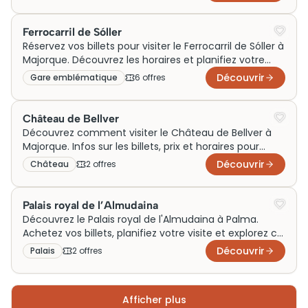
Ferrocarril de Sóller
Réservez vos billets pour visiter le Ferrocarril de Sóller à
Majorque. Découvrez les horaires et planifiez votre
visite dès aujourd'hui!
Découvrir
Gare emblématique
6
offre
s
Château de Bellver
Découvrez comment visiter le Château de Bellver à
Majorque. Infos sur les billets, prix et horaires pour
optimiser votre visite. Ne manquez pas cette chance!
Découvrir
Château
2
offre
s
Palais royal de l’Almudaina
Découvrez le Palais royal de l'Almudaina à Palma.
Achetez vos billets, planifiez votre visite et explorez ce
joyau historique dès aujourd'hui !
Découvrir
Palais
2
offre
s
Afficher plus