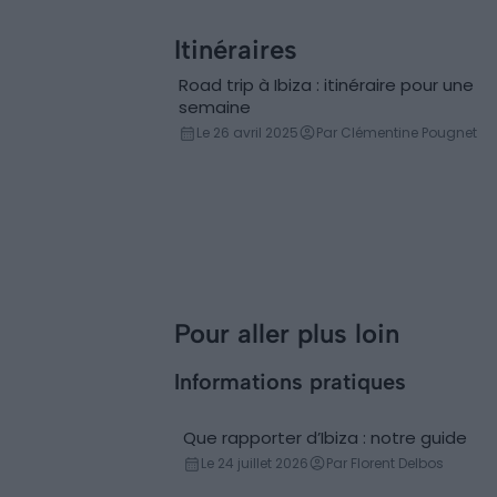
faire et à voir
(Espagne)
Itinéraires
Road trip à Ibiza : itinéraire pour une
semaine
Le 26 avril 2025
Par Clémentine Pougnet
Pour aller plus loin
Informations pratiques
Que rapporter d’Ibiza : notre guide
Cadeaux
Le 24 juillet 2026
Par Florent Delbos