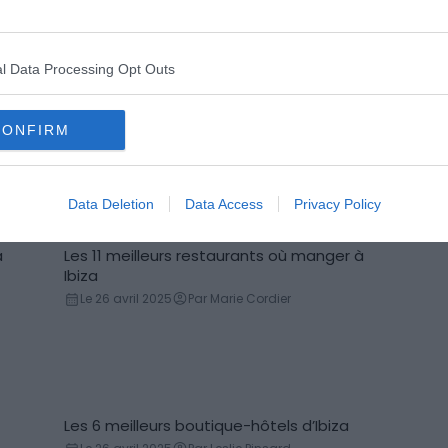
Le 16 décembre 2025
Par Delphine Fleury
Le 2
l Data Processing Opt Outs
CONFIRM
estination phare est idéale pour savourer tapas et cocktails
Data Deletion
Data Access
Privacy Policy
a
Les 11 meilleurs restaurants où manger à
Ibiza
Le 26 avril 2025
Par Marie Cordier
Les 6 meilleurs boutique-hôtels d’Ibiza
Boutique hôtel