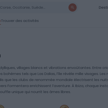
Dest
n
Trouver des activités
a
idylliques, villages blancs et vibrations envoûtantes. Entre 
 bohèmes tels que Las Dalias, l’île révèle mille visages. Les r
dis que les clubs de renommée mondiale électrisent les nuits
rs Formentera enrichissent l’aventure. À Ibiza, chaque insta
ouffle unique qui nourrit les âmes libres.