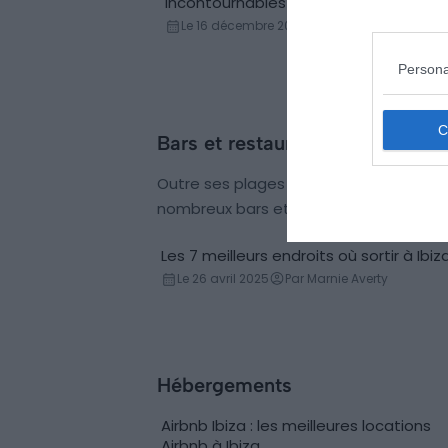
incontournables à Ibiza
Le 16 décembre 2025
Par Ingrid Walle
Persona
Bars et restaurants
Outre ses plages ensoleillées, cette d
nombreux bars et restaurants animés.
Les 7 meilleurs endroits où sortir à Ibiz
Le 26 avril 2025
Par Marnie Averty
Hébergements
Airbnb Ibiza : les meilleures locations
Locations de vacances
Airbnb à Ibiza