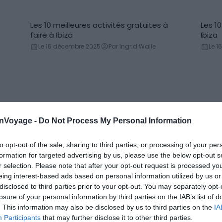
Les 10 meilleures activités gratuites à
Les 10
faire à Ibiza
Ibiza
Le 16 décembre 2025
Par Ingrid Walle
Le 1
onVoyage -
Do Not Process My Personal Information
to opt-out of the sale, sharing to third parties, or processing of your per
formation for targeted advertising by us, please use the below opt-out s
r selection. Please note that after your opt-out request is processed y
eing interest-based ads based on personal information utilized by us or
disclosed to third parties prior to your opt-out. You may separately opt-
losure of your personal information by third parties on the IAB’s list of
. This information may also be disclosed by us to third parties on the
IA
Les 7 plus belles plages d’Ibiza
Les 5 
Participants
that may further disclose it to other third parties.
Plage
Vil