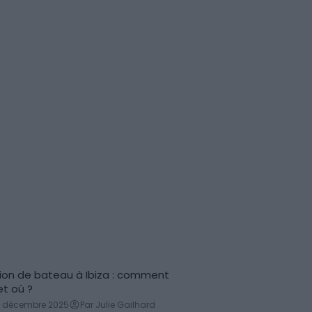
ion de bateau à Ibiza : comment
ation de bateau
et où ?
9 décembre 2025
Par Julie Gailhard