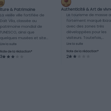
Authenticité & Art de vivr
lture & Patrimoine
Le tourisme de masse a
La vieille ville fortifiée de
fortement marqué Ibiza
Dalt Vila, classée au
avec des zones très
patrimoine mondial de
développées pour les
l’UNESCO, ainsi que
visiteurs. Toutefois,
quelques musées et sites
certains villages et
archéologiques
Lire la suite
Lire la suite
marchés permettent
témoignent d’une offre
Note de la rédaction*
Note de la rédaction*
encore de découvrir un
culturelle modérée mais
2
3
mode de vie local plus
intéressante.
authentique, bien que
dilué.