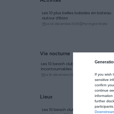
Les 10 plus belles balades en bateau
Activité aquatique
autour d’Ibiza
Le 24 décembre 2025
Par Ingrid Walle
Vie nocturne
Generati
Les 10 beach clubs et discothèques
Club & nightclub
incontournables à Ibiza
If you wish 
Le 16 décembre 2025
Par Ingrid Walle
sensitive in
confirm you
continue se
Lieux
information 
further disc
participants
Les 10 beach clubs et discothèques
Downstream 
Club & nightclub