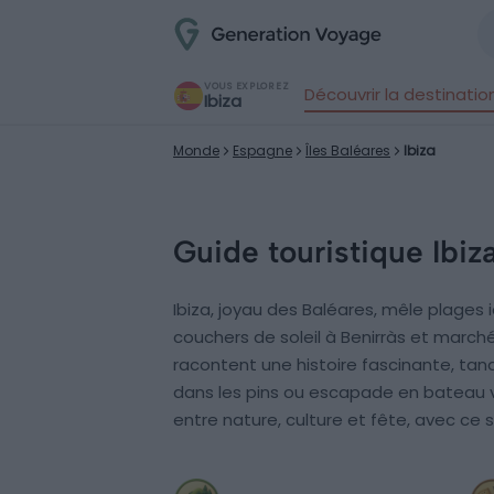
VOUS EXPLOREZ
Découvrir la destinatio
Ibiza
Monde
Espagne
Îles Baléares
Ibiza
Guide touristique Ibiz
Ibiza, joyau des Baléares, mêle plages 
couchers de soleil à Benirràs et marchés
racontent une histoire fascinante, tan
dans les pins ou escapade en bateau ve
entre nature, culture et fête, avec ce s