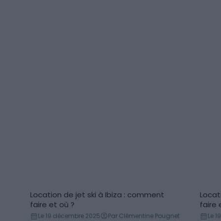
Location de jet ski à Ibiza : comment
Locat
Locations
Loc
faire et où ?
faire 
Le 19 décembre 2025
Par Clémentine Pougnet
Le 1