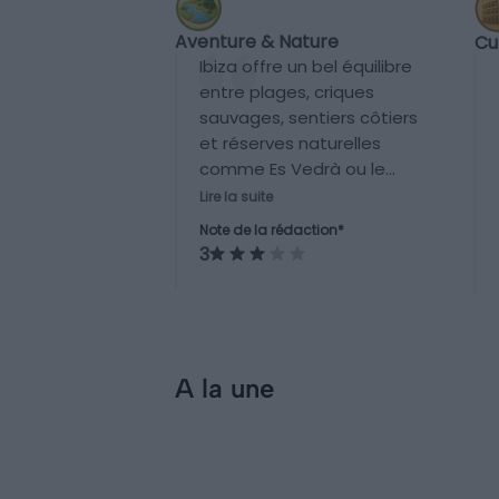
Aventure & Nature
Cu
Ibiza offre un bel équilibre
entre plages, criques
sauvages, sentiers côtiers
et réserves naturelles
comme Es Vedrà ou le
parc naturel de Ses
Lire la suite
Salines. Des activités
Note de la rédaction*
comme la randonnée ou le
3
snorkeling y sont
accessibles, mais l'île reste
concentrée sur le tourisme
balnéaire plus que sur
l'aventure immersive.
A la une
Incontournables
Visiter Ibiza : 10
incontournables à