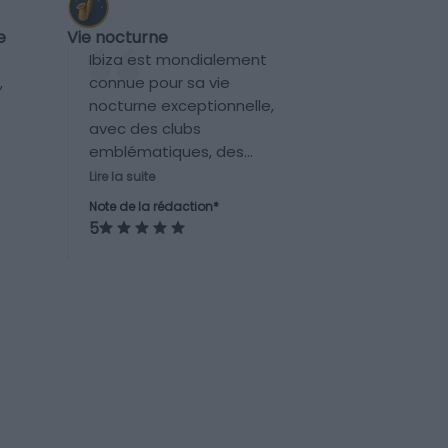
Vie nocturne
e
Ibiza est mondialement
connue pour sa vie
,
nocturne exceptionnelle,
avec des clubs
emblématiques, des
plages animées en soirée,
Lire la suite
des DJs internationaux et
Note de la rédaction*
une offre diversifiée de
5
bars et restaurants.