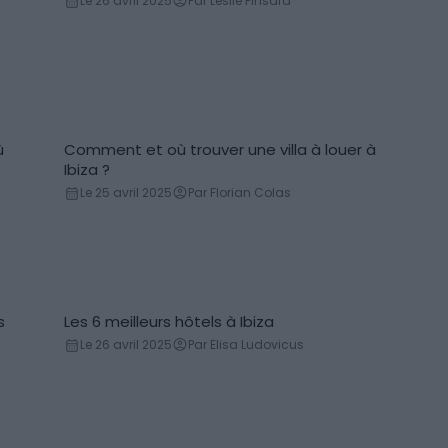
Le 26 avril 2025
Par Leslie Pinsard
ù
Comment et où trouver une villa à louer à
Ibiza ?
Le 25 avril 2025
Par Florian Colas
s
Les 6 meilleurs hôtels à Ibiza
Le 26 avril 2025
Par Elisa Ludovicus