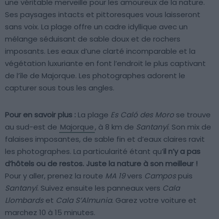
une véritable merveille pour les amoureux de la nature.
Ses paysages intacts et pittoresques vous laisseront
sans voix. La plage offre un cadre idyllique avec un
mélange séduisant de sable doux et de rochers
imposants. Les eaux d’une clarté incomparable et la
végétation luxuriante en font l’endroit le plus captivant
de l’île de Majorque. Les photographes adorent le
capturer sous tous les angles.
Pour en savoir plus :
La plage
Es Caló des Moro
se trouve
au sud-est de
Majorque
, à 8 km de
Santanyí
. Son mix de
falaises imposantes, de sable fin et d’eaux claires ravit
les photographes. La particularité étant qu’
il n’y a pas
d’hôtels ou de restos. Juste la nature à son meilleur !
Pour y aller, prenez la route
MA 19
vers
Campos
puis
Santanyí
. Suivez ensuite les panneaux vers
Cala
Llombards
et
Cala S’Almunia
. Garez votre voiture et
marchez 10 à 15 minutes.