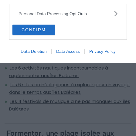
third parties.
Personal Data Processing Opt Outs
CONFIRM
À lire aussi sur le guide Îles Baléares :
Visiter les îles Baléares : 10 incontournables à faire et
Data Deletion
Data Access
Privacy Policy
voir (Espagne)
Les 6 activités nautiques incontournables à
expérimenter aux Îles Baléares
Les 6 sites archéologiques à explorer pour un voyage
dans le temps aux Îles Baléares
Les 4 festivals de musique à ne pas manquer aux îles
Baléares
Formentor
, une plage isolée aux