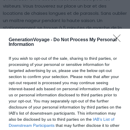
visiteurs. Vous trouverez sur place un bar et des
locations de chaises longues et de parasols. Sans oublier
un maître nageur pendant la haute saison. Un
stationnement se trouve à 5 minutes de marche de la
plage.
L’endroit est idéal pour les familles
, avec ses
GenerationVoyage -
Do Not Process My Personal
faibles profondeurs, son absence de vagues et sa
Information
tranquillité.
If you wish to opt-out of the sale, sharing to third parties, or
processing of your personal or sensitive information for
En revanche, les sports nautiques y sont interdits. Seuls
targeted advertising by us, please use the below opt-out
quelques bateaux viennent parfois y mouiller l’ancre. La
section to confirm your selection. Please note that after your
plage voisine,
Cala Mondrago
, offre 2 à 3 restaurants et
opt-out request is processed you may continue seeing
une jolie promenade entre les deux. Enfin, la grande ville
interest-based ads based on personal information utilized by
et station balnéaire de
Cala d’Or
n’est qu’à 8 km. Elle
us or personal information disclosed to third parties prior to
propose une large sélection d’hôtels, de restaurants et
your opt-out. You may separately opt-out of the further
disclosure of your personal information by third parties on the
de boutiques.
IAB’s list of downstream participants. This information may
also be disclosed by us to third parties on the
IAB’s List of
Downstream Participants
that may further disclose it to other
Se rendre à S’Amarador