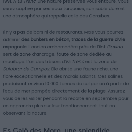
1991. À
Es Trenc
, une nature préservée vous entoure. Vous
serez captivé par ses eaux turquoise, son sable doré et
une atmosphère qui rappelle celle des Caraïbes.
Il n’y a pas de bars ni de restaurants. Mais vous pourrez
admirer
des bunkers en béton, traces de la guerre civile
espagnole
. L’ancien embarcadère près de l’îlot
Gavina
sert de zone d’ancrage, faute de zone dédiée au
mouillage. L’un des trésors d’
Es Trenc
est la zone de
Salobrar de Campos
. Elle abrite une faune riche, une
flore exceptionnelle et des marais salants. Ces salines
produisent environ 10 000 tonnes de sel par an à partir de
l’eau de mer pompée directement de la plage. Assurez-
vous de les visiter pendant la récolte en septembre pour
en apprendre plus sur leur fonctionnement tout en
observant la nature.
Es Caló des Moro, une splendide