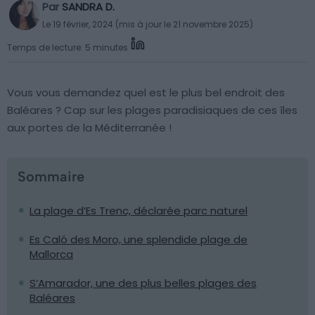
Par
SANDRA D.
Le 19 février, 2024 (mis à jour le 21 novembre 2025)
Temps de lecture: 5 minutes
Vous vous demandez quel est le plus bel endroit des
Baléares ? Cap sur les plages paradisiaques de ces îles
aux portes de la Méditerranée !
Sommaire
La plage d’Es Trenc, déclarée parc naturel
Es Caló des Moro, une splendide plage de
Mallorca
S’Amarador, une des plus belles plages des
Baléares