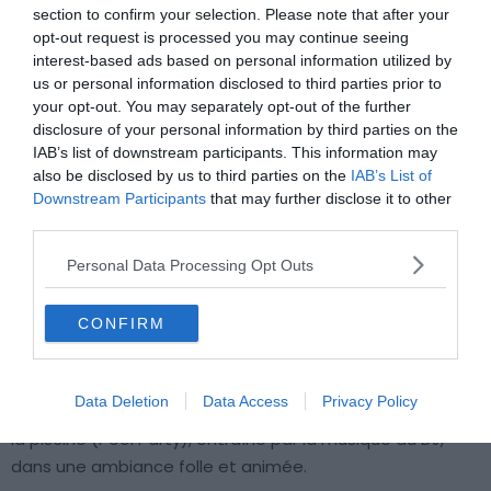
section to confirm your selection. Please note that after your
Portmany, la vie nocturne est très animée et chérie. Tout
opt-out request is processed you may continue seeing
comme Portinatx, Sant-Antoni-de-Portmany était un
interest-based ads based on personal information utilized by
port de pêche, mais il a évolué et est désormais une
us or personal information disclosed to third parties prior to
station balnéaire extrêmement populaire. Avec
de très
your opt-out. You may separately opt-out of the further
nombreux hôtels
et établissements de restauration ou
disclosure of your personal information by third parties on the
IAB’s list of downstream participants. This information may
divertissement, la ville attire ! Si vous recherchez la fête,
also be disclosed by us to third parties on the
IAB’s List of
vous la trouverez ; si vous souhaitez découvrir les sports
Downstream Participants
that may further disclose it to other
nautiques ou vous adonnez au farniente sur la plage,
third parties.
c’est possible aussi !
Personal Data Processing Opt Outs
C’est en centre-ville que se concentre la majeure partie
CONFIRM
des restaurants, clubs et bars et que la folie prend vie.
D’ailleurs, si vous souhaitez vivre l’expérience d’un
véritable bar de fête, ne manquez pas
O Beach Ibiza
.
Data Deletion
Data Access
Privacy Policy
Vous y dégusterez vos cocktails les pieds dans l’eau de
la piscine (Pool Party), entraîné par la musique du DJ,
dans une ambiance folle et animée.