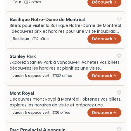
une expérience inoubliable. Ne manquez rien!
Découvrir
Tour
2
offre
s
Basilique Notre-Dame de Montréal
Billets pour visiter la Basilique Notre-Dame de Montréal
: découvrez prix et horaires pour une visite inoubliable!
Réservez dès maintenant!
Découvrir
Basilique
2
offre
s
Stanley Park
Explorez Stanley Park à Vancouver! Achetez vos billets,
découvrez les horaires et planifiez une visite
inoubliable dans ce site emblématique.
Découvrir
Jardin & espace vert
32
offre
s
Mont Royal
Découvrez mont Royal à Montréal : obtenez vos billets,
explorez les horaires de visite et préparez une
expérience inoubliable dès aujourd'hui !
Découvrir
Jardin & espace vert
6
offre
s
Parc Provincial Algonquin