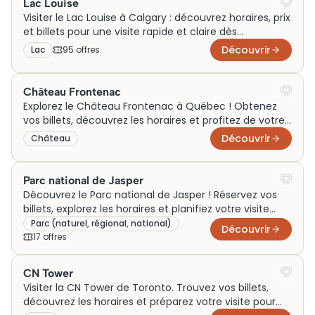
Lac Louise
Visiter le Lac Louise à Calgary : découvrez horaires, prix
et billets pour une visite rapide et claire dès
aujourd'hui pour profiter du site local.
Découvrir
Lac
95
offre
s
Château Frontenac
Explorez le Château Frontenac à Québec ! Obtenez
vos billets, découvrez les horaires et profitez de votre
visite inoubliable dès aujourd'hui.
Découvrir
Château
Parc national de Jasper
Découvrez le Parc national de Jasper ! Réservez vos
billets, explorez les horaires et planifiez votre visite
inoubliable dès aujourd'hui !
Parc (naturel, régional, national)
Découvrir
17
offre
s
CN Tower
Visiter la CN Tower de Toronto. Trouvez vos billets,
découvrez les horaires et préparez votre visite pour