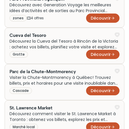
Découvrez avec Generation Voyage les meilleures
idées d’activités et de sorties au Parc Provincial
Algonquin, une destination idéale pour un week-end
Découvrir
zones
4
offre
s
en famille ou un voyage en couple. Profitez de visites
incontournables et d’expériences uniques autour de
lacs, forêts et sentiers légendaires pour vivre
Cueva del Tesoro
pleinement l’esprit sauvage du Canada.
Découvrez la Cueva del Tesoro à Rincón de la Victoria
: achetez vos billets, planifiez votre visite et explorez
cet incontournable dès aujourd'hui !
Découvrir
Grotte
Parc de la Chute-Montmorency
Visiter la Chute-Montmorency à Québec! Trouvez
billets, prix et horaires pour une visite inoubliable dans
ce parc impressionnant. Réservez dès maintenant!
Découvrir
Cascade
St. Lawrence Market
Découvrez comment visiter le St. Lawrence Market à
Toronto : obtenez vos billets, explorez les prix et
planifiez votre visite dès aujourd'hui !
Découvrir
Marché local