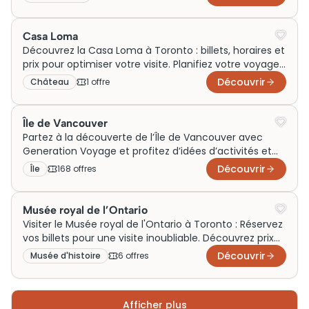
Casa Loma
Découvrez la Casa Loma à Toronto : billets, horaires et
prix pour optimiser votre visite. Planifiez votre voyage
dès maintenant !
Découvrir
Château
1
offre
Île de Vancouver
Partez à la découverte de l’Île de Vancouver avec
Generation Voyage et profitez d’idées d’activités et
de sorties à vivre en famille, en couple ou le temps
Découvrir
Île
168
offre
s
d’un week-end. Entre visites nature, expériences
maritimes et étapes incontournables autour de cette
île canadienne, trouvez l’inspiration idéale pour
Musée royal de l’Ontario
enrichir votre voyage.
Visiter le Musée royal de l'Ontario à Toronto : Réservez
vos billets pour une visite inoubliable. Découvrez prix
et horaires dès maintenant !
Découvrir
Musée d'histoire
6
offre
s
Afficher plus