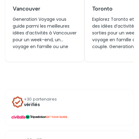
Vancouver
Toronto
Generation Voyage vous
Explorez Toronto et t
guide parmi les meilleures
des idées d’activités 
idées d’activités à Vancouver
sorties pour un week‑
pour un week-end, un
voyage en famille ou
voyage en famille ou une
couple. Generation 
sortie en couple. Entre visites
sélectionne les meill
incontournables, billets pour
visites, billets et exp
les attractions et
à vivre aujourd’hui, ai
expériences à vivre
des incontournables 
aujourd’hui, explorez
découvrir autour de la
Vancouver et tout ce qu’il y
pour profiter pleine
a autour pour profiter
l’Ontario.
+30 partenaires
pleinement de la ville, de ses
vérifiés
paysages et de son
atmosphère unique.
...