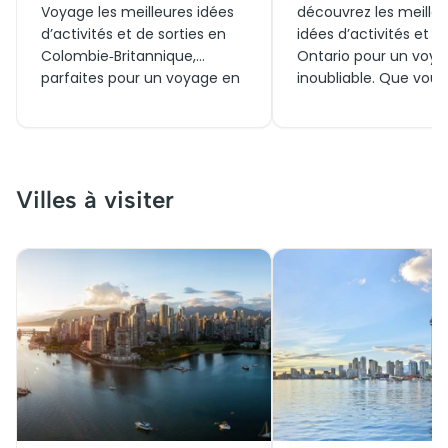
Voyage les meilleures idées
découvrez les meille
d’activités et de sorties en
idées d’activités et so
Colombie‑Britannique,
Ontario pour un voy
parfaites pour un voyage en
inoubliable. Que vous
famille, un week‑end en
en famille, en couple 
couple ou des visites
temps d’un week-end
incontournables autour des
explorez aujourd’hui l
grands paysages canadiens.
incontournables, rés
Trouvez dès aujourd’hui les
vos visites et billets, 
Villes à visiter
billets et expériences à vivre
des expériences uniq
dans cette région où nature,
autour des paysages
aventure et culture se
grandioses du Canad
rencontrent.