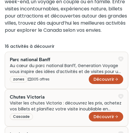
week-end, un voyage en couple ou en famille. Entre
visites incontournables, expériences nature, billets
pour attractions et découvertes autour des grandes
villes, trouvez dès aujourd’hui les meilleures activités
pour explorer le Canada selon vos envies.
16
activité
s
à découvrir
Parc national Banff
Au cœur du parc national Banff, Generation Voyage
vous inspire des idées d’activités et de visites pour un
week-end ou un voyage inoubliable au Canada. Que
Découvrir
zones
305
offre
s
ce soit en famille, en couple ou entre amis, découvrez
des sorties uniques autour de paysages alpins
majestueux et vivez des expériences immersives dans
Chutes Victoria
l’un des joyaux naturels des Rocheuses.
Visiter les chutes Victoria : découvrez les prix, achetez
vos billets et planifiez votre visite inoubliable en
Zambie/Zimbabwe dès aujourd'hui !
Découvrir
Cascade