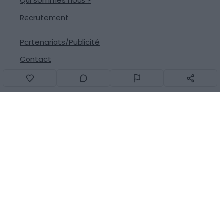
Qui sommes nous ?
Recrutement
Partenariats/Publicité
Contact
Signaler une erreur
Suivez-nous sur les réseaux
© 2013-2026
Generation Voyage
Tous droits réservés -
CGU
-
Mentions légales
- Fait avec
❤
à Montpellier par
GC TECH
-
v2.32.4