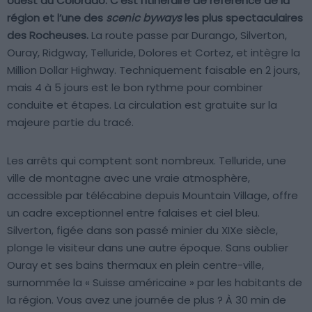
ouest du Colorado. C’est l’itinéraire de référence de la
région et l’une des
scenic byways
les plus spectaculaires
des Rocheuses.
La route passe par Durango, Silverton,
Ouray, Ridgway, Telluride, Dolores et Cortez, et intègre la
Million Dollar Highway. Techniquement faisable en 2 jours,
mais 4 à 5 jours est le bon rythme pour combiner
conduite et étapes. La circulation est gratuite sur la
majeure partie du tracé.
Les arrêts qui comptent sont nombreux. Telluride, une
ville de montagne avec une vraie atmosphère,
accessible par télécabine depuis Mountain Village, offre
un cadre exceptionnel entre falaises et ciel bleu.
Silverton, figée dans son passé minier du XIXe siècle,
plonge le visiteur dans une autre époque. Sans oublier
Ouray et ses bains thermaux en plein centre-ville,
surnommée la « Suisse américaine » par les habitants de
la région. Vous avez une journée de plus ? À 30 min de