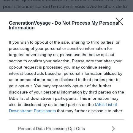
pour s’élancer sur cette route si vous avez le choix de la
saison.
GenerationVoyage -
Do Not Process My Personal
Information
Mount Blue Sky Scenic Byway : le
point le plus haut en voiture
If you wish to opt-out of the sale, sharing to third parties, or
processing of your personal or sensitive information for
targeted advertising by us, please use the below opt-out
section to confirm your selection. Please note that after your
opt-out request is processed you may continue seeing
interest-based ads based on personal information utilized by
us or personal information disclosed to third parties prior to
your opt-out. You may separately opt-out of the further
disclosure of your personal information by third parties on the
IAB’s list of downstream participants. This information may
also be disclosed by us to third parties on the
IAB’s List of
Downstream Participants
that may further disclose it to other
third parties.
Personal Data Processing Opt Outs