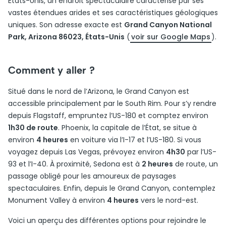
États-Unis, un endroit spectaculaire caractérisé par ses
vastes étendues arides et ses caractéristiques géologiques
uniques. Son adresse exacte est
Grand Canyon National
Park, Arizona 86023, États-Unis
(
voir sur Google Maps
).
Comment y aller ?
Situé dans le nord de l’Arizona, le Grand Canyon est
accessible principalement par le South Rim. Pour s’y rendre
depuis Flagstaff, empruntez l’US-180 et comptez environ
1h30 de route
. Phoenix, la capitale de l’État, se situe à
environ
4 heures
en voiture via l’I-17 et l’US-180. Si vous
voyagez depuis Las Vegas, prévoyez environ
4h30
par l’US-
93 et l’I-40. À proximité, Sedona est à
2 heures
de route, un
passage obligé pour les amoureux de paysages
spectaculaires. Enfin, depuis le Grand Canyon, contemplez
Monument Valley à environ
4 heures
vers le nord-est.
Voici un aperçu des différentes options pour rejoindre le