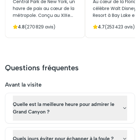
Central Park de New York, un
Au cœur de la Floride,
havre de paix au cœur de la
célèbre Walt Disney 
métropole. Conçu au XIXe
Resort à Bay Lake est
siècle, ce chef-d'œuvre
icône culturelle et his
4.8
(
270 829
avis)
4.7
(
253 423
avis)
paysager combine histoire et
inaugurée en 1971. Ce
culture, offrant des
royaume enchanté at
paysages naturels
des millions de visiteu
époustouflants et des ponts
chaque année grâce 
architecturaux
structures architectu
remarquables. Initialement
innovantes et ses pa
Questions fréquentes
créé pour offrir un espace
naturels luxuriants.
vert aux citadins, c'est
Initialement conçu p
aujourd'hui un lieu
offrir une expérience
Avant la visite
incontournable de New York.
immersive de conte d
Réservez vos billets pour une
il reste aujourd'hui un 
Quelle est la meilleure heure pour admirer le
visite guidée et explorez ce
du tourisme mondial.
trésor urbain qui attire des
vivre cette magie, les 
Grand Canyon ?
millions de visiteurs chaque
pour la visite sont
année.
incontournables.
Quels jours éviter pour échapper à la foule ?