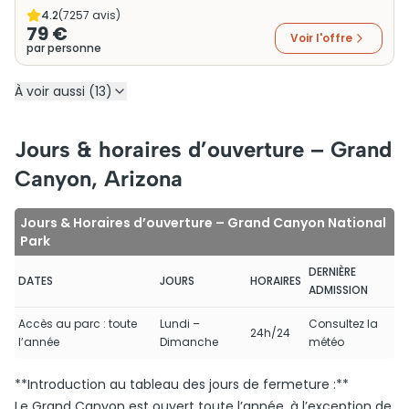
4.2
(
7257
avis)
79 €
Voir l'offre
par personne
À voir aussi (13)
Jours & horaires d’ouverture – Grand
Canyon, Arizona
Jours & Horaires d’ouverture – Grand Canyon National
Park
DERNIÈRE
DATES
JOURS
HORAIRES
ADMISSION
Accès au parc : toute
Lundi –
Consultez la
24h/24
l’année
Dimanche
météo
**Introduction au tableau des jours de fermeture :**
Le Grand Canyon est ouvert toute l’année, à l’exception de