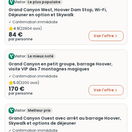
Viator
Le plus populaire
Grand Canyon West, Hoover Dam Stop, Wi-Fi,
Déjeuner en option et Skywalk
✓ Confirmation immédiate
4.9
(
23904
avis)
84 €
Voir l'offre
par personne
Viator
Le mieux noté
Grand Canyon en petit groupe, barrage Hoover,
visite VIP des 7 montagnes magiques
✓ Confirmation immédiate
5.0
(
3200
avis)
170 €
Voir l'offre
par personne
Viator
Meilleur prix
Grand Canyon Ouest avec arrêt au barrage Hoover,
Skywalk et options de déjeuner
✓ Confirmation immédiate